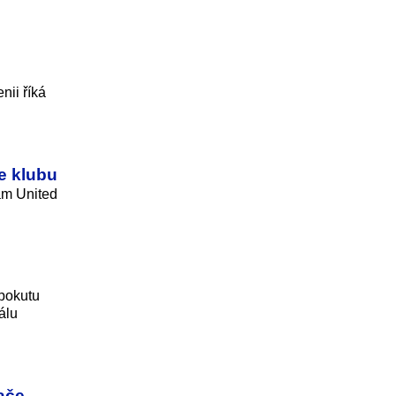
nii říká
e klubu
am United
 pokutu
álu
ače