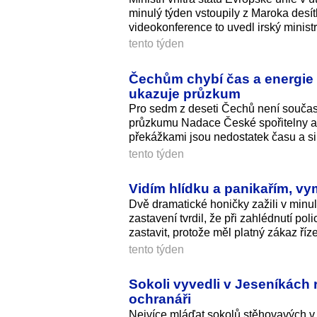
minulý týden vstoupily z Maroka desítk
videokonference to uvedl irský minist
tento týden
Čechům chybí čas a energie n
ukazuje průzkum
Pro sedm z deseti Čechů není součas
průzkumu Nadace České spořitelny a ag
překážkami jsou nedostatek času a si
tento týden
Vidím hlídku a panikařím, vyml
Dvě dramatické honičky zažili v minu
zastavení tvrdil, že při zahlédnutí po
zastavit, protože měl platný zákaz říze
tento týden
Sokoli vyvedli v Jeseníkách r
ochranáři
Nejvíce mláďat sokolů stěhovavých v 