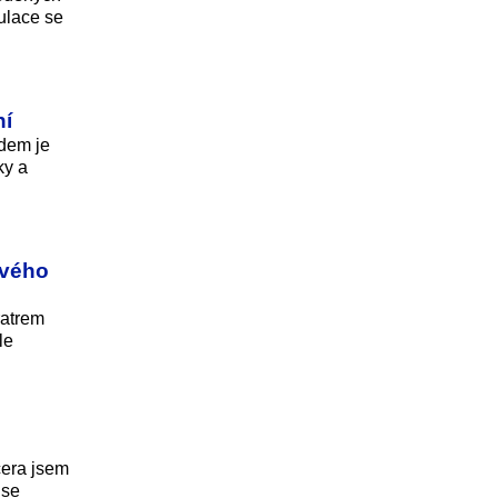
pulace se
ní
odem je
ky a
svého
ratrem
le
čera jsem
 se