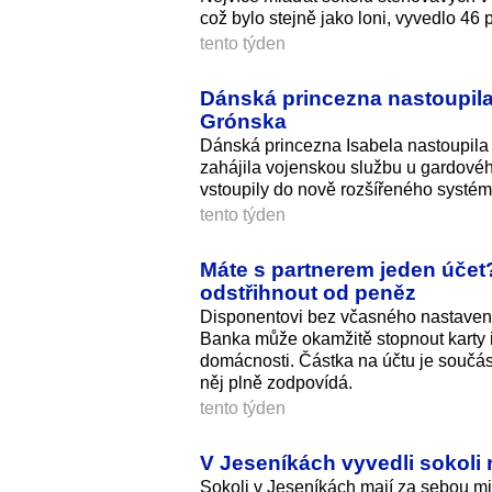
což bylo stejně jako loni, vyvedlo 46
tento týden
Dánská princezna nastoupila 
Grónska
Dánská princezna Isabela nastoupila 
zahájila vojenskou službu u gardovéh
vstoupily do nově rozšířeného systé
tento týden
Máte s partnerem jeden účet
odstřihnout od peněz
Disponentovi bez včasného nastavení 
Banka může okamžitě stopnout karty i 
domácnosti. Částka na účtu je součástí
něj plně zodpovídá.
tento týden
V Jeseníkách vyvedli sokoli 
Sokoli v Jeseníkách mají za sebou m