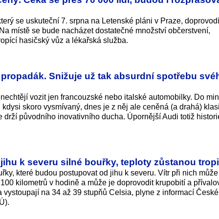
erý se uskuteční 7. srpna na Letenské pláni v Praze, doprovodí
Na místě se bude nacházet dostatečné množství občerstvení,
opící hasičský vůz a lékařská služba.
 propadák. Snižuje už tak absurdní spotřebu své
echtějí vozit jen francouzské nebo italské automobilky. Do min
l kdysi skoro vysmívaný, dnes je z něj ale ceněná (a drahá) klas
le drží původního inovativního ducha. Úpornější Audi totiž histori
ihu k severu silné bouřky, teploty zůstanou trop
řky, které budou postupovat od jihu k severu. Vítr při nich může
100 kilometrů v hodině a může je doprovodit krupobití a přívalo
a vystoupají na 34 až 39 stupňů Celsia, plyne z informací Česk
Ú).