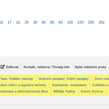
16
17
18
20
30
40
50
60
100
150
200
250
Editovat
Kontakt, reklama / Portaly.info
Naše reklamní prvky
 Piana, Hudební nástroje
Venkovní parapety, Vnitřní parapety
Zimní zah
obce měřící a regulační techniky
Autobaterie, motobaterie
Světelná a 
rojírenská a elektrotechnická Brno
Měřidla, Kalibry
Komín, Komíny