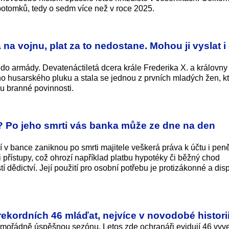
 potomků, tedy o sedm více než v roce 2025.
na vojnu, plat za to nedostane. Mohou ji vyslat i
do armády. Devatenáctiletá dcera krále Frederika X. a královny
o husarského pluku a stala se jednou z prvních mladých žen, k
mu branné povinnosti.
? Po jeho smrti vás banka může ze dne na den
v bance zaniknou po smrti majitele veškerá práva k účtu i pe
přístupy, což ohrozí například platbu hypotéky či běžný chod
 dědictví. Její použití pro osobní potřebu je protizákonné a dis
rekordních 46 mláďat, nejvíce v novodobé histori
imořádně úspěšnou sezónu. Letos zde ochranáři evidují 46 vy