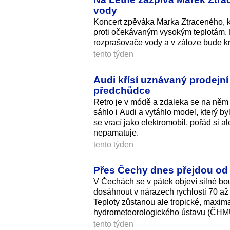
vody
Koncert zpěváka Marka Ztraceného, kt
proti očekávaným vysokým teplotám. 
rozprašovače vody a v záloze bude kr
tento týden
Audi křísí uznávaný prodejní
předchůdce
Retro je v módě a zdaleka se na něm n
sáhlo i Audi a vytáhlo model, který by
se vrací jako elektromobil, pořád si a
nepamatuje.
tento týden
Přes Čechy dnes přejdou od j
V Čechách se v pátek objeví silné bou
dosáhnout v nárazech rychlosti 70 až 
Teploty zůstanou ale tropické, maxim
hydrometeorolo­gického ústavu (ČHM
tento týden