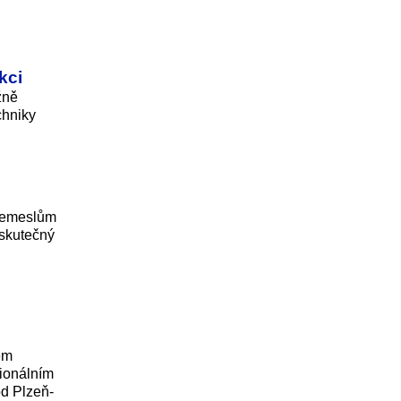
kci
žně
chniky
 řemeslům
 skutečný
em
sionálním
od Plzeň-