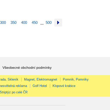
300
350
400
450
500
…
Všeobecné obchodní podmínky
rada, Skleník
Magnet, Elektromagnet
Pomník, Pomníky
nesvětelná reklama
Golf Hotel
Klopové krabice
Striptýz po celé ČR