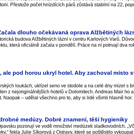
torii. Přestože počet hnízdících párů zůstává stabilní na 22, po
 Začala dlouho očekávaná oprava Alžbětiných láz
orická budova Alžbětiných lázní v centru Karlových Varů. Dův
u, která oficiálně začala v pondělí. Práce na ní potrvají dva ro
, ale pod horou ukryl hotel. Aby zachoval místo 
ských loukách, uklízel seno ve stodole a na celé dny mizel s b
den z nejoriginál­nějších hotelů v Dolomitech. Andreas Mair ho a
t. Naopak – udělal všechno pro to, aby si lidé všimli hlavně hor.
drobné medúzy. Dobré znamení, těší hygieniky
Opavsku pozorují ve vodě množství medúzek sladkovodních. „V
vky,“ řekla Julie Síkorová z Ostravy, které se poštěstilo vykoupat