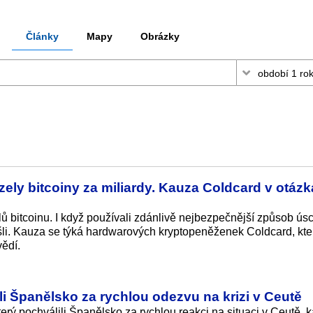
Články
Mapy
Obrázky
ely bitcoiny za miliardy. Kauza Coldcard v otázk
lů bitcoinu. I když používali zdánlivě nejbezpečnější způsob ús
přišli. Kauza se týká hardwarových kryptopeněženek Coldcard, kte
ědí.
ili Španělsko za rychlou odezvu na krizi v Ceutě
úterý pochválili Španělsko za rychlou reakci na situaci v Ceutě, 