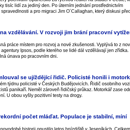
y tisíc lidí za jediný den. Po úterním jednání prostřednictvím
r spravedlnosti a pro migraci Jim O´Callaghan, který diskusi pře
a vzdělávání. V rozvoji jim brání pracovní vytíže
ná práce místem pro rozvoj a nové zkušenosti. Vyplývá to z no
entury Ipsos, podle kterého se lidé dál vzdělávají jen zřídka.
lná únava po pracovním dni.
ouval se ujíždějící řidič. Policisté honili i motor
lém týdnu policisté v Českých Budějovicích. Řidič osobního voz
licistů panikaří. Neměl zároveň řidičský průkaz. Motorkář zase od
ní. U obou vyšly pozitivní testy na drogy.
ekordní počet mláďat. Populace je stabilní, míní
novodobé historii opustilo letos hnízdiště v Jeseníkách. Celkem