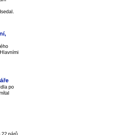
dsedal.
ní,
vého
 Hlavními
káře
idla po
mítal
 22 párů,