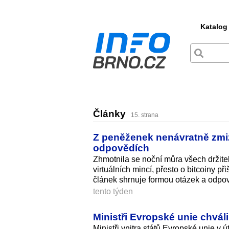
Katalog
Články
15. strana
Z peněženek nenávratně zmiz
odpovědích
Zhmotnila se noční můra všech držite
virtuálních mincí, přesto o bitcoiny 
článek shrnuje formou otázek a odpov
tento týden
Ministři Evropské unie chvál
Ministři vnitra států Evropské unie v 