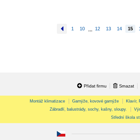
1
10
12
13
14
15
…
Přidat firmu
Smazat
Montáž klimatizace
Garnýže, kovové garnýže
Klavír,
Zábradlí, balustrády, sochy, kašny, sloupy.
Výr
Střední škola st