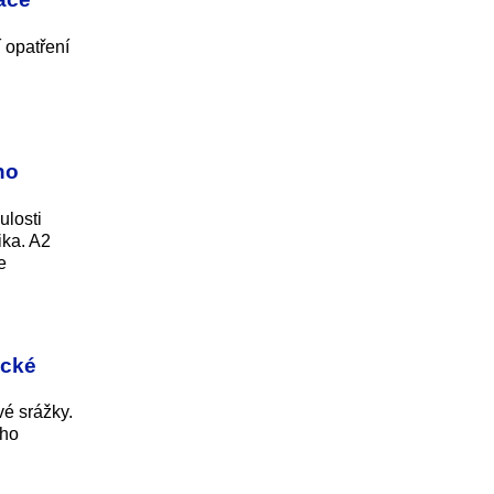
 opatření
ho
ulosti
ika. A2
e
ické
vé srážky.
ého