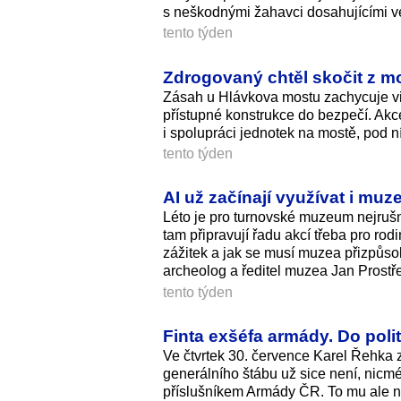
s neškodnými žahavci dosahujícími veli
tento týden
Zdrogovaný chtěl skočit z mo
Zásah u Hlávkova mostu zachycuje vid
přístupné konstrukce do bezpečí. Akc
i spolupráci jednotek na mostě, pod n
tento týden
AI už začínají využívat i muze
Léto je pro turnovské muzeum nejru
tam připravují řadu akcí třeba pro rod
zážitek a jak se musí muzea přizpůsob
archeolog a ředitel muzea Jan Prostř
tento týden
Finta exšéfa armády. Do politi
Ve čtvrtek 30. července Karel Řehka z
generálního štábu už sice není, nicmé
příslušníkem Armády ČR. To mu ale ne