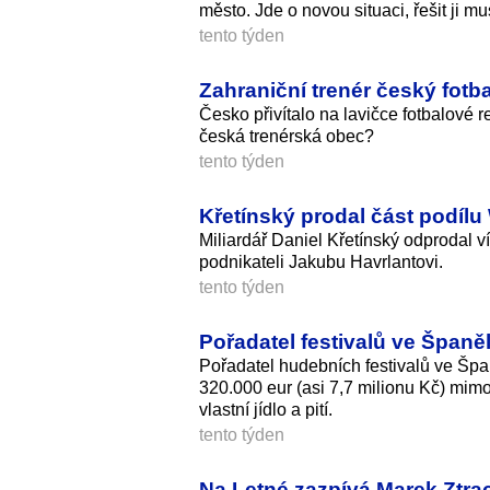
město. Jde o novou situaci, řešit ji mu
tento týden
Zahraniční trenér český fotba
Česko přivítalo na lavičce fotbalové 
česká trenérská obec?
tento týden
Křetínský prodal část podílu
Miliardář Daniel Křetínský odprodal 
podnikateli Jakubu Havrlantovi.
tento týden
Pořadatel festivalů ve Španě
Pořadatel hudebních festivalů ve Špa
320.000 eur (asi 7,7 milionu Kč) mimo
vlastní jídlo a pití.
tento týden
Na Letné zazpívá Marek Ztrac