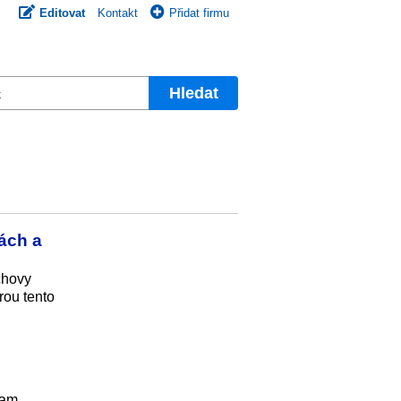
Editovat
Kontakt
Přidat firmu
Hledat
ách a
chovy
rou tento
kam