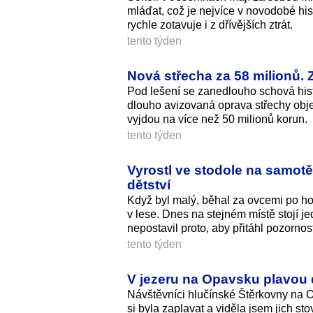
mláďat, což je nejvíce v novodobé his
rychle zotavuje i z dřívějších ztrát.
tento týden
Nová střecha za 58 milionů.
Pod lešení se zanedlouho schová hist
dlouho avizovaná oprava střechy objekt
vyjdou na více než 50 milionů korun.
tento týden
Vyrostl ve stodole na samotě
dětství
Když byl malý, běhal za ovcemi po hor
v lese. Dnes na stejném místě stojí je
nepostavil proto, aby přitáhl pozornos
tento týden
V jezeru na Opavsku plavou 
Návštěvníci hlučínské Štěrkovny na 
si byla zaplavat a viděla jsem jich sto