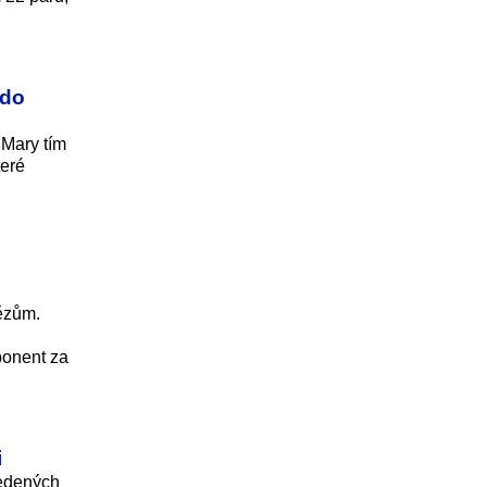
 do
 Mary tím
teré
nězům.
ponent za
i
vedených