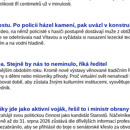
kosti tří centimetrů už v minulosti.
stu. Po policii házel kamení, pak uvázl v konstru
eo, na němž policisté s hasiči postupně dostávají muže z obtí
e se odehrávala nad Vltavou a vyžádala si nasazení lezecké te
ím a na vodní hladině.
a. Stejně by nás to neminulo, říká ředitel
šnějším obdobím roku. Kromě nové výstavy věnované tradičním
iny s dětmi nebo milovníky přírody. Proč virtuální svět nenahradí
ovat době, aby zůstala živými kulturními institucemi, vysvětluje
edník.
ky jde jako aktivní voják, řešil to i ministr obrany
ahájil svou politickou činnost jako kandidát Starostů. Náčelník
ně až do 31. srpna 2026 zůstává dle dřívějších informací profe
zabránilo, aby se přihlásil do boje o senátorské křeslo za obv