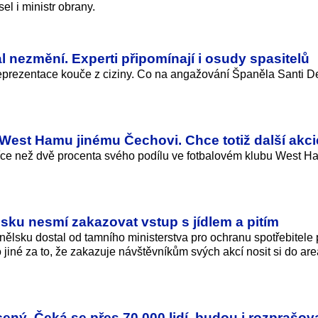
sel i ministr obrany.
l nezmění. Experti připomínají i osudy spasitelů
reprezentace kouče z ciziny. Co na angažování Španěla Santi De
 West Hamu jinému Čechovi. Chce totiž další akci
více než dvě procenta svého podílu ve fotbalovém klubu West H
lsku nesmí zakazovat vstup s jídlem a pitím
nělsku dostal od tamního ministerstva pro ochranu spotřebitele
 jiné za to, že zakazuje návštěvníkům svých akcí nosit si do are
ený. Čeká se přes 70 000 lidí, budou i rozprašov