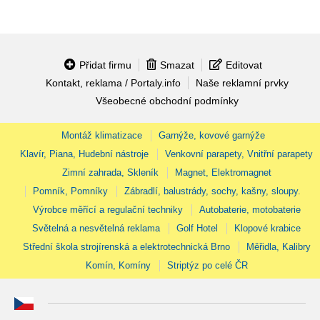
Přidat firmu
Smazat
Editovat
Kontakt, reklama / Portaly.info
Naše reklamní prvky
Všeobecné obchodní podmínky
Montáž klimatizace
Garnýže, kovové garnýže
Klavír, Piana, Hudební nástroje
Venkovní parapety, Vnitřní parapety
Zimní zahrada, Skleník
Magnet, Elektromagnet
Pomník, Pomníky
Zábradlí, balustrády, sochy, kašny, sloupy.
Výrobce měřící a regulační techniky
Autobaterie, motobaterie
Světelná a nesvětelná reklama
Golf Hotel
Klopové krabice
Střední škola strojírenská a elektrotechnická Brno
Měřidla, Kalibry
Komín, Komíny
Striptýz po celé ČR