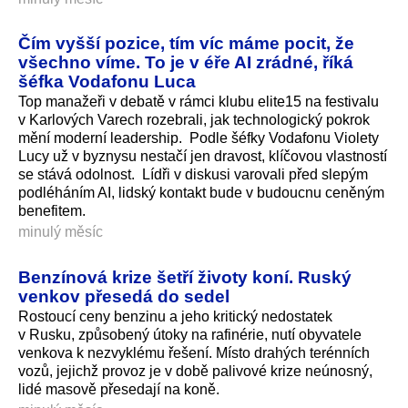
Čím vyšší pozice, tím víc máme pocit, že
všechno víme. To je v éře AI zrádné, říká
šéfka Vodafonu Luca
Top manažeři v debatě v rámci klubu elite15 na festivalu
v Karlových Varech rozebrali, jak technologický pokrok
mění moderní leadership. Podle šéfky Vodafonu Violety
Lucy už v byznysu nestačí jen dravost, klíčovou vlastností
se stává odolnost. Lídři v diskusi varovali před slepým
podléháním AI, lidský kontakt bude v budoucnu ceněným
benefitem.
minulý měsíc
Benzínová krize šetří životy koní. Ruský
venkov přesedá do sedel
Rostoucí ceny benzinu a jeho kritický nedostatek
v Rusku, způsobený útoky na rafinérie, nutí obyvatele
venkova k nezvyklému řešení. Místo drahých terénních
vozů, jejichž provoz je v době palivové krize neúnosný,
lidé masově přesedají na koně.