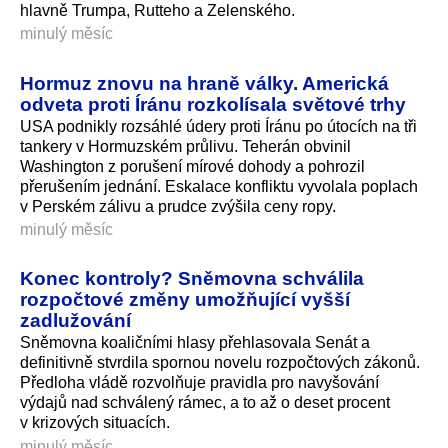
hlavně Trumpa, Rutteho a Zelenského.
minulý měsíc
Hormuz znovu na hraně války. Americká
odveta proti Íránu rozkolísala světové trhy
USA podnikly rozsáhlé údery proti Íránu po útocích na tři
tankery v Hormuzském průlivu. Teherán obvinil
Washington z porušení mírové dohody a pohrozil
přerušením jednání. Eskalace konfliktu vyvolala poplach
v Perském zálivu a prudce zvýšila ceny ropy.
minulý měsíc
Konec kontroly? Sněmovna schválila
rozpočtové změny umožňující vyšší
zadlužování
Sněmovna koaličními hlasy přehlasovala Senát a
definitivně stvrdila spornou novelu rozpočtových zákonů.
Předloha vládě rozvolňuje pravidla pro navyšování
výdajů nad schválený rámec, a to až o deset procent
v krizových situacích.
minulý měsíc