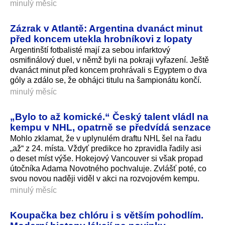
minulý měsíc
Zázrak v Atlantě: Argentina dvanáct minut
před koncem utekla hrobníkovi z lopaty
Argentinští fotbalisté mají za sebou infarktový
osmifinálový duel, v němž byli na pokraji vyřazení. Ještě
dvanáct minut před koncem prohrávali s Egyptem o dva
góly a zdálo se, že obhájci titulu na šampionátu končí.
minulý měsíc
„Bylo to až komické.“ Český talent vládl na
kempu v NHL, opatrně se předvídá senzace
Mohlo zklamat, že v uplynulém draftu NHL šel na řadu
„až“ z 24. místa. Vždyť predikce ho zpravidla řadily asi
o deset míst výše. Hokejový Vancouver si však propad
útočníka Adama Novotného pochvaluje. Zvlášť poté, co
svou novou naději viděl v akci na rozvojovém kempu.
minulý měsíc
Koupačka bez chlóru i s větším pohodlím.