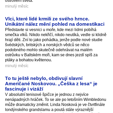
ostrovem světa.
minulý měsíc
Vlci, které lidé krmili ze svého hrnce.
Unikátní nález mění pohled na domestikaci
Představte si vesnici u moře, kde mezi lidmi pobíhá
smečka vlků. Nikdo nekřičí, nikdo neutíká, vedle si klidně
hrají děti. Zní to jako pohádka, jenže podle nové studie
švédských, britských a norských vědců se něco
podobného mohlo skutečně odehrávat na malém
ostrůvku v Baltském moři, kam se dnes jezdí spíš za
ptáky a bohatou květenou.
minulý měsíc
To tu ještě nebylo, obdivují slavní
Američané Noskovou. „Češka z lesa“ je
fascinuje i vizáží
V absolutní tenisové špičce je jednou z nejvíce
nenápadných hráček. To se ale po letošním Wimbledonu
může dramaticky změnit. Linda Nosková je ve čtvrtfinále
londýnského grandslamu a poutá stále výraznější