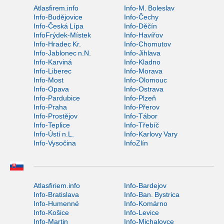
Atlasfirem.info
Info-M. Boleslav
Info-Budějovice
Info-Čechy
Info-Česká Lípa
Info-Děčín
InfoFrýdek-Místek
Info-Havířov
Info-Hradec Kr.
Info-Chomutov
Info-Jablonec n.N.
Info-Jihlava
Info-Karviná
Info-Kladno
Info-Liberec
Info-Morava
Info-Most
Info-Olomouc
Info-Opava
Info-Ostrava
Info-Pardubice
Info-Plzeň
Info-Praha
Info-Přerov
Info-Prostějov
Info-Tábor
Info-Teplice
Info-Třebíč
Info-Ústí n.L.
Info-Karlovy Vary
Info-Vysočina
InfoZlín
Atlasfiriem.info
Info-Bardejov
Info-Bratislava
Info-Ban. Bystrica
Info-Humenné
Info-Komárno
Info-Košice
Info-Levice
Info-Martin
Info-Michalovce