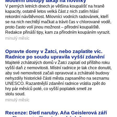
Moderní biotopy lákají na novinky
V perných letních dnech je většina koupališť na hraně
kapacity, ostatně letos velká část z nich zatím hlásí
rekordní návštěvnost. Milovníci vodních radovánek, kteří
se na nich nechtějí mačkat a trávit čas v chlorované vodě,
proto často volí jinou možnost – přírodní koupaliště.
Redakce přináší tipy, kam za přírodním koupáním vyrazit.
minulý měsíc
Opravte domy v Žatci, nebo zaplatíte víc.
Radnice po soudu upravila vyšší zdanění
Majitelé zchátralých domů v Žatci zaplatí od příštího roku
vyšší daň z nemovitosti. Místní radnice je tak chce donutit,
aby své nemovitosti začali opravovat a zchátralé budovy
nehyzdily historické části města zapsaného na seznamu
UNESCO. Razantnější zdanění radnice vrátila zpět do
hry pár měsíců poté, co vyšší poplatek smetl ze
stolu soud.
minulý měsíc
Recenze: Dietl naruby. Aňa Geislerová září