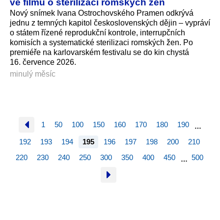
ve filmu o sterilizaci romských žen
Nový snímek Ivana Ostrochovského Pramen odkrývá
jednu z temných kapitol československých dějin – vypráví
o státem řízené reprodukční kontrole, interrupčních
komisích a systematické sterilizaci romských žen. Po
premiéře na karlovarském festivalu se do kin chystá
16. července 2026.
minulý měsíc
1
50
100
150
160
170
180
190
…
192
193
194
195
196
197
198
200
210
220
230
240
250
300
350
400
450
500
…