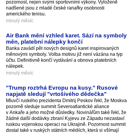
pozornost, nejen svými sportovními výkony. Vyloženě
nadšené jsou z mladé české ranařky osobnosti
amerického tenisu.
minulý měsíc
Air Bank mění vzhled karet. Sází na symboly
měn, platební nálepky končí
Banka zavádí pět nových designů karet inspirovaných
měnovými symboly. Volba motivu již není vázána na typ
účtu. Definitivně končí vydávání a obnova platebních
nálepek.
minulý měsíc
"Trump roztrhá Evropu na kusy." Rusové
napjatě sledují "vrtošivého dědečka"
Mluvčí ruského prezidenta Dmitrij Peskov řekl, že Moskva
pozorně sleduje summit Severoatlantické aliance
v Ankaře a jeho možné důsledky. Novinářům také řekl, že
žádné další dodávky zbraní Kyjevu ze Západu nezastaví
ruskou vojenskou operaci na Ukrajině. Pozornost summit
dostal také v ruských státních médiích, která si všímají