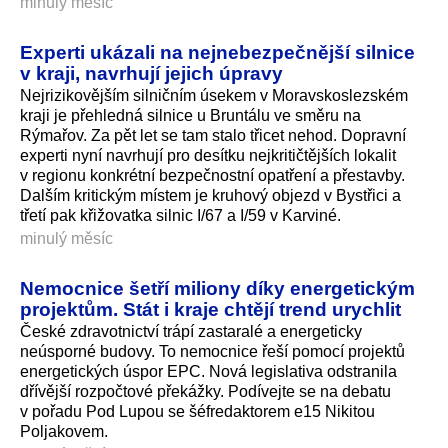
minulý měsíc
Experti ukázali na nejnebezpečnější silnice
v kraji, navrhují jejich úpravy
Nejrizikovějším silničním úsekem v Moravskoslezském
kraji je přehledná silnice u Bruntálu ve směru na
Rýmařov. Za pět let se tam stalo třicet nehod. Dopravní
experti nyní navrhují pro desítku nejkritičtějších lokalit
v regionu konkrétní bezpečnostní opatření a přestavby.
Dalším kritickým místem je kruhový objezd v Bystřici a
třetí pak křižovatka silnic I/67 a I/59 v Karviné.
minulý měsíc
Nemocnice šetří miliony díky energetickým
projektům. Stát i kraje chtějí trend urychlit
České zdravotnictví trápí zastaralé a energeticky
neúsporné budovy. To nemocnice řeší pomocí projektů
energetických úspor EPC. Nová legislativa odstranila
dřívější rozpočtové překážky. Podívejte se na debatu
v pořadu Pod Lupou se šéfredaktorem e15 Nikitou
Poljakovem.