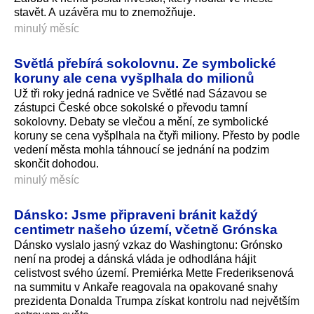
stavět. A uzávěra mu to znemožňuje.
minulý měsíc
Světlá přebírá sokolovnu. Ze symbolické
koruny ale cena vyšplhala do milionů
Už tři roky jedná radnice ve Světlé nad Sázavou se
zástupci České obce sokolské o převodu tamní
sokolovny. Debaty se vlečou a mění, ze symbolické
koruny se cena vyšplhala na čtyři miliony. Přesto by podle
vedení města mohla táhnoucí se jednání na podzim
skončit dohodou.
minulý měsíc
Dánsko: Jsme připraveni bránit každý
centimetr našeho území, včetně Grónska
Dánsko vyslalo jasný vzkaz do Washingtonu: Grónsko
není na prodej a dánská vláda je odhodlána hájit
celistvost svého území. Premiérka Mette Frederiksenová
na summitu v Ankaře reagovala na opakované snahy
prezidenta Donalda Trumpa získat kontrolu nad největším