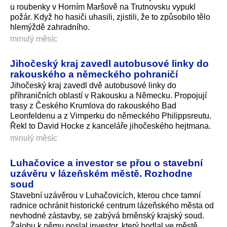
u roubenky v Horním Maršově na Trutnovsku vypukl
požár. Když ho hasiči uhasili, zjistili, že to způsobilo tělo
hlemýždě zahradního.
minulý měsíc
Jihočeský kraj zavedl autobusové linky do
rakouského a německého pohraničí
Jihočeský kraj zavedl dvě autobusové linky do
příhraničních oblastí v Rakousku a Německu. Propojují
trasy z Českého Krumlova do rakouského Bad
Leonfeldenu a z Vimperku do německého Philippsreutu.
Řekl to David Hocke z kanceláře jihočeského hejtmana.
minulý měsíc
Luhačovice a investor se přou o stavební
uzávěru v lázeňském městě. Rozhodne
soud
Stavební uzávěrou v Luhačovicích, kterou chce tamní
radnice ochránit historické centrum lázeňského města od
nevhodné zástavby, se zabývá brněnský krajský soud.
Žalobu k němu poslal investor, který hodlal ve městě