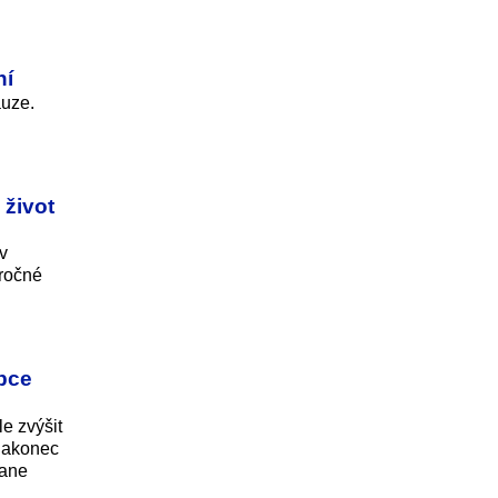
ní
auze.
 život
v
áročné
obce
e zvýšit
 nakonec
tane