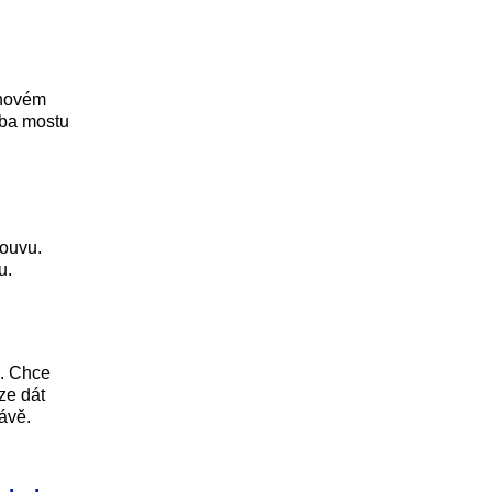
bnovém
vba mostu
e
louvu.
u.
A. Chce
ze dát
rávě.