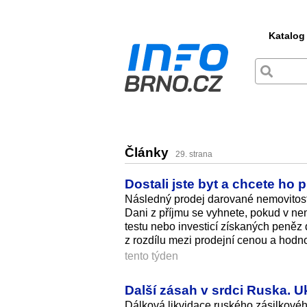
Katalog
Články
29. strana
Dostali jste byt a chcete ho 
Následný prodej darované nemovitosti
Dani z příjmu se vyhnete, pokud v nem
testu nebo investicí získaných peněz
z rozdílu mezi prodejní cenou a hodn
tento týden
Další zásah v srdci Ruska. U
Dálková likvidace ruského zásilkovéh