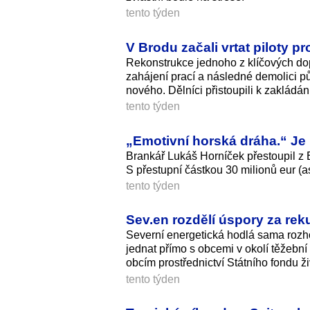
tento týden
V Brodu začali vrtat piloty 
Rekonstrukce jednoho z klíčových do
zahájení prací a následné demolici 
nového. Dělníci přistoupili k zakládán
tento týden
„Emotivní horská dráha.“ Je h
Brankář Lukáš Horníček přestoupil z 
S přestupní částkou 30 milionů eur (as
tento týden
Sev.en rozdělí úspory za rek
Severní energetická hodlá sama rozho
jednat přímo s obcemi v okolí těžebn
obcím prostřednictví Státního fondu ži
tento týden