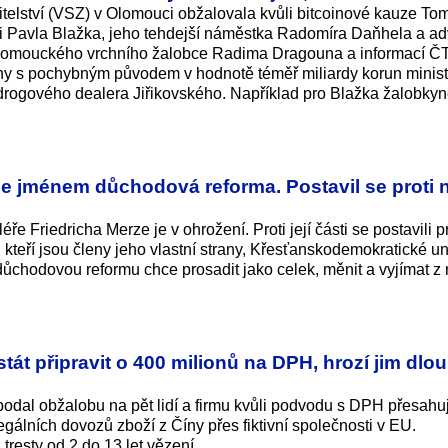
itelství (VSZ) v Olomouci obžalovala kvůli bitcoinové kauze To
ti Pavla Blažka, jeho tehdejší náměstka Radomíra Daňhela a a
í olomouckého vrchního žalobce Radima Dragouna a informací Č
ny s pochybným původem v hodnotě téměř miliardy korun minist
drogového dealera Jiřikovského. Například pro Blažka žalobky
e jménem důchodová reforma. Postavil se proti n
riedricha Merze je v ohrožení. Proti její části se postavili pre
eří jsou členy jeho vlastní strany, Křesťanskodemo­kratické un
důchodovou reformu chce prosadit jako celek, měnit a vyjímat z 
át připravit o 400 milionů na DPH, hrozí jim dlo
odal obžalobu na pět lidí a firmu kvůli podvodu s DPH přesahu
egálních dovozů zboží z Číny přes fiktivní společnosti v EU.
 tresty od 2 do 13 let vězení.