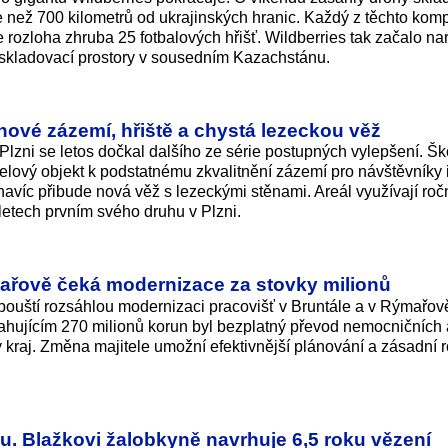
e než 700 kilometrů od ukrajinských hranic. Každý z těchto ko
je rozloha zhruba 25 fotbalových hřišť. Wildberries tak začalo na
 skladovací prostory v sousedním Kazachstánu.
nové zázemí, hřiště a chystá lezeckou věž
Plzni se letos dočkal dalšího ze série postupných vylepšení. Šk
čelový objekt k podstatnému zkvalitnění zázemí pro návštěvníky 
navíc přibude nová věž s lezeckými stěnami. Areál využívají roč
h letech prvním svého druhu v Plzni.
ařově čeká modernizace za stovky milionů
uští rozsáhlou modernizaci pracovišť v Bruntále a v Rýmařov
hujícím 270 milionů korun byl bezplatný převod nemocničních 
 kraj. Změna majitele umožní efektivnější plánování a zásadní 
u. Blažkovi žalobkyně navrhuje 6,5 roku vězení