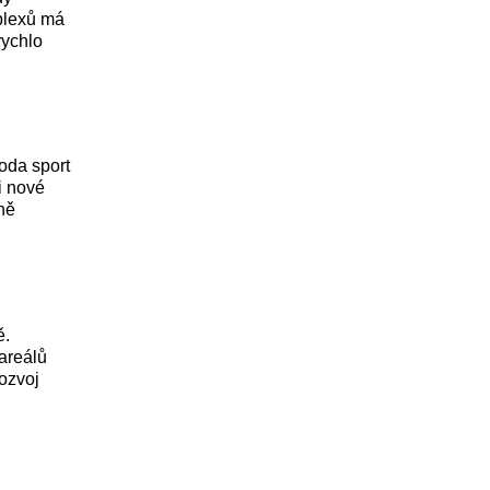
mplexů má
rychlo
oda sport
i nové
ně
ě.
areálů
rozvoj