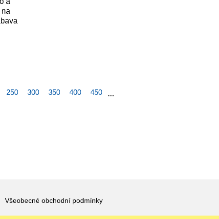
o a
 na
ábava
250
300
350
400
450
…
Všeobecné obchodní podmínky