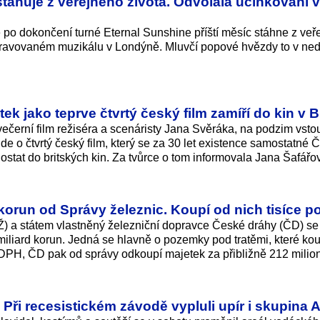
tahuje z veřejného života. Odvolala účinkování v
po dokončení turné Eternal Sunshine příští měsíc stáhne z veř
ipravovaném muzikálu v Londýně. Mluvčí popové hvězdy to v nedě
 jako teprve čtvrtý český film zamíří do kin v Br
ečerní film režiséra a scenáristy Jana Svěráka, na podzim vsto
 jde o čtvrtý český film, který se za 30 let existence samostatné 
dostat do britských kin. Za tvůrce o tom informovala Jana Šafářo
 korun od Správy železnic. Koupí od nich tisíce 
Ž) a státem vlastněný železniční dopravce České dráhy (ČD) s
liard korun. Jedná se hlavně o pozemky pod tratěmi, které kou
 DPH, ČD pak od správy odkoupí majetek za přibližně 212 milio
ři recesistickém závodě vypluli upír i skupina