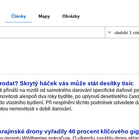
Články
Mapy
Obrázky
prodat? Skrytý háček vás může stát desítky tisíc
 přináší na rozdíl od samotného darování specifické daňové po
ovitosti alespoň dva roky bydlíte, po uplynutí desetiletého ča
 do vlastního bydlení. Při nesplnění těchto podmínek odvedete 
otou nemovitosti v době darování.
krajinské drony vyřadily 40 procent klíčového gi
o gigantu Wildberries pokračuje. O víkendu zasáhly drony skla