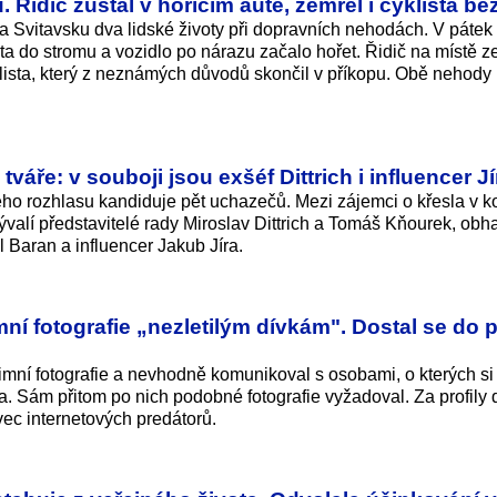
 Řidič zůstal v hořícím autě, zemřel i cyklista b
a Svitavsku dva lidské životy při dopravních nehodách. V pátek 
uta do stromu a vozidlo po nárazu začalo hořet. Řidič na místě z
klista, který z neznámých důvodů skončil v příkopu. Obě nehody n
áře: v souboji jsou exšéf Dittrich i influencer Jí
o rozhlasu kandiduje pět uchazečů. Mezi zájemci o křesla v k
alí představitelé rady Miroslav Dittrich a Tomáš Kňourek, obha
 Baran a influencer Jakub Jíra.
imní fotografie „nezletilým dívkám". Dostal se do p
timní fotografie a nevhodně komunikoval s osobami, o kterých s
ta. Sám přitom po nich podobné fotografie vyžadoval. Za profily 
vec internetových predátorů.