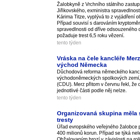
Žalobkyně z Vrchního státního zastup
Jiřikovského, exministra spravedlnos
Kárima Titze, vyplývá to z vyjádřen
Případ souvisí s darováním kryptomě
spravedlnosti od dříve odsouzeného 
požaduje trest 6,5 roku vězení.
tento týden
Vráska na čele kancléře Merz
východ Německa
Důchodová reforma německého kancléře F
východoněmeckých spolkových zemí, kt
(CDU). Merz přitom v červnu řekl, že 
jednotlivé části podle něj nelze.
tento týden
Organizovaná skupina měla st
tresty
Úřad evropského veřejného žalobce p
400 milionů korun. Případ se týká nel
Obžalovaným hrozí v závislosti na roli