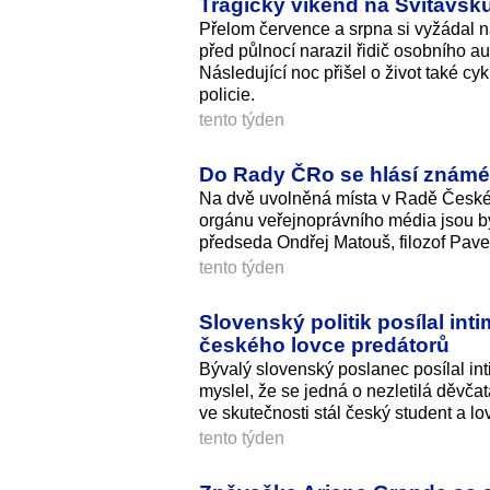
Tragický víkend na Svitavsku.
Přelom července a srpna si vyžádal n
před půlnocí narazil řidič osobního a
Následující noc přišel o život také cy
policie.
tento týden
Do Rady ČRo se hlásí známé tv
Na dvě uvolněná místa v Radě Českéh
orgánu veřejnoprávního média jsou býv
předseda Ondřej Matouš, filozof Pavel
tento týden
Slovenský politik posílal int
českého lovce predátorů
Bývalý slovenský poslanec posílal in
myslel, že se jedná o nezletilá děvča
ve skutečnosti stál český student a lo
tento týden