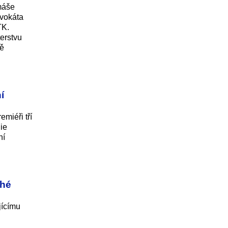
máše
dvokáta
TK.
erstvu
ně
í
miéři tří
ie
ní
uhé
jícímu