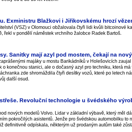
u. Exministru Blažkovi i Jiřikovskému hrozí věze
elství (VSZ) v Olomouci obžalovala čtyři lidi kvůli bitcoinové k
, řekl v pondělí náměstek vrchního žalobce Radek Bartoš.
sy. Sanitky mají azyl pod mostem, čekají na nový
 zaprášenými majáky u mostu Barikádníků v Holešovicích zaujal
o konečnou stanici, ale o dočasný azyl pro techniku, která má 
 záchranka zde shromáždila čtyři desítky vozů, které po letech n
vůj další osud.
a střeše. Revoluční technologie u švédského výr
hod nových modelů Volvo. Lidar v základní výbavě, který měl dál
ním pokročilých asistentů. Jenže pro švédskou automobilku to
iž definitivně odpískala, některým už prodaným autům také zůs