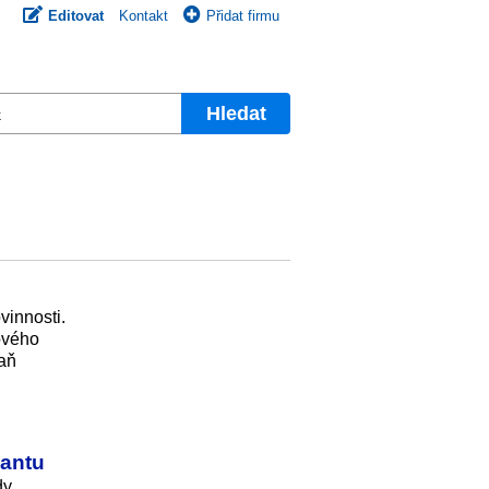
Editovat
Kontakt
Přidat firmu
Hledat
vinnosti.
sového
daň
gantu
dy