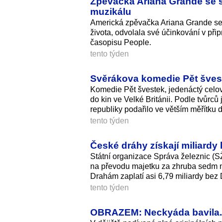
Zpěvačka Ariana Grande se s
muzikálu
Americká zpěvačka Ariana Grande se 
života, odvolala své účinkování v př
časopisu People.
tento týden
Svěrákova komedie Pět švestek
Komedie Pět švestek, jedenáctý celov
do kin ve Velké Británii. Podle tvůrců
republiky podařilo ve větším měřítku 
tento týden
České dráhy získají miliardy
Státní organizace Správa železnic (S
na převodu majetku za zhruba sedm mi
Drahám zaplatí asi 6,79 miliardy bez
tento týden
OBRAZEM: Neckyáda bavila. P