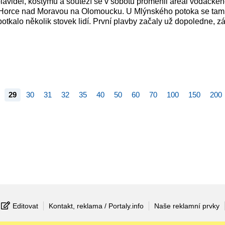
plavidel, kostýmů a soutěží se v sobotu proměnil areál vodáckéh
 Horce nad Moravou na Olomoucku. U Mlýnského potoka se tam
kalo několik stovek lidí. První plavby začaly už dopoledne, z
29
30
31
32
35
40
50
60
70
100
150
200
Editovat
Kontakt, reklama / Portaly.info
Naše reklamní prvky