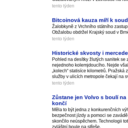
tento týden
Bitcoinová kauza míří k soud
Žalobkyně z Vrchního státního zastupit
Obžalobu obdržel Krajský soud v Brně
tento týden
Historické skvosty i mercede
Pohled na desítky žlutých sanitek se
nejednoho kolemjdoucího. Nejde však 
„kolech“ statisíce kilometrů. Pražská
služby v ulicích metropole čekají na s
tento týden
Zůstane jen Volvo s boulí n
končí
Měla to být jedna z konkurenčních vý
bezpečnost jízdy a pomoci se zavádě
skončilo neúspěchem. Technologii tot
zvláštní boule na střeše.