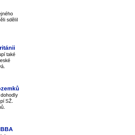
ejného
li sdělil
itánii
upí také
České
vá.
pozemků
e dohodly
pí SŽ.
nů.
 ABBA