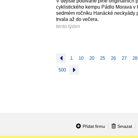
V dějiště podívané plné originálních 
cyklistického kempu Pádlo Morava v
sedmém ročníku Hanácké neckyády pot
trvala až do večera.
tento týden
1
10
20
25
26
27
28
500
Přidat firmu
Smazat