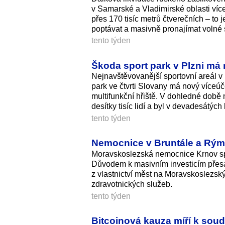
v Samarské a Vladimirské oblasti víc
přes 170 tisíc metrů čtverečních – to 
poptávat a masivně pronajímat volné
tento týden
Škoda sport park v Plzni má 
Nejnavštěvovanější sportovní areál v 
park ve čtvrti Slovany má nový víceú
multifunkční hřiště. V dohledné době 
desítky tisíc lidí a byl v devadesátýc
tento týden
Nemocnice v Bruntále a Rým
Moravskoslezská nemocnice Krnov spo
Důvodem k masivním investicím přesa
z vlastnictví měst na Moravskoslezský
zdravotnických služeb.
tento týden
Bitcoinová kauza míří k soud