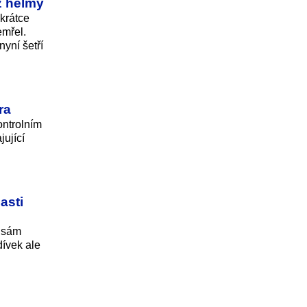
ez helmy
krátce
emřel.
yní šetří
ra
ontrolním
jující
asti
i sám
dívek ale