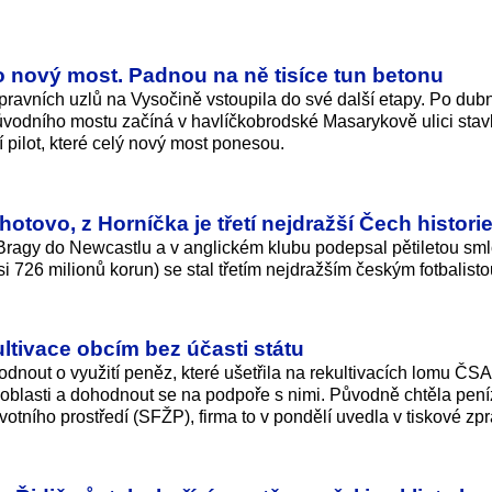
pro nový most. Padnou na ně tisíce tun betonu
pravních uzlů na Vysočině vstoupila do své další etapy. Po du
původního mostu začíná v havlíčkobrodské Masarykově ulici sta
í pilot, které celý nový most ponesou.
otovo, z Horníčka je třetí nejdražší Čech histori
Bragy do Newcastlu a v anglickém klubu podepsal pětiletou sm
i 726 milionů korun) se stal třetím nejdražším českým fotbalisto
ultivace obcím bez účasti státu
dnout o využití peněz, které ušetřila na rekultivacích lomu ČS
í oblasti a dohodnout se na podpoře s nimi. Původně chtěla pení
votního prostředí (SFŽP), firma to v pondělí uvedla v tiskové zp