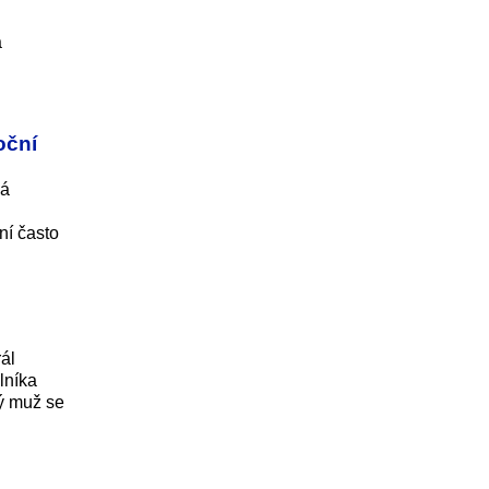
á
oční
vá
ní často
ál
lníka
tý muž se