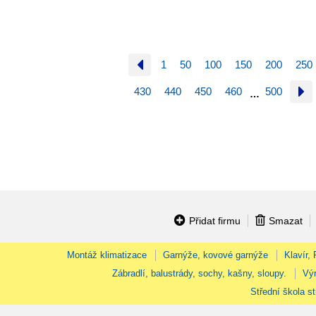
1
50
100
150
200
250
430
440
450
460
500
…
Přidat firmu
Smazat
Montáž klimatizace
Garnýže, kovové garnýže
Klavír,
Zábradlí, balustrády, sochy, kašny, sloupy.
Výr
Střední škola st