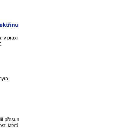
ektřinu
, v praxi
Z.
myra
il přesun
ost, která