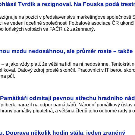
ohlásil Tvrdík a rezignoval. Na Fouska podá trest
 rezignuje na pozici v představenstvu marketingové společnosti
ci ve vedení dceřiné společnosti Fotbalové asociace ČR ukončí
k po loňských volbách ve FAČR už zažehnaný.
nou mzdu nedosáhnou, ale průměr roste – takže
a jako vždy platí, že většina lidí na ni nedosáhne. Tentokrát n
koval. Datový zdroj prostě skončil. Pracovníci v IT berou skoro 
 na půl.
 Památkáři odmítají pevnou střechu hradního nád
Špilberk, narazil na odpor památkářů. Národní památkový ústav 
hrany památky přijatelná, a většina členů jeho odborné rady ji o
u. Doprava několik hodin stála, jeden zraněný