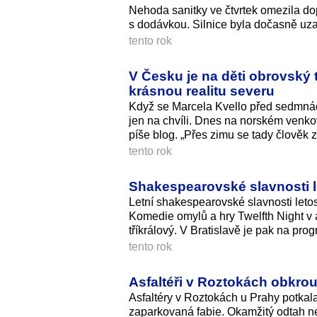
Nehoda sanitky ve čtvrtek omezila dop
s dodávkou. Silnice byla dočasně uza
tento rok
V Česku je na děti obrovský 
krásnou realitu severu
Když se Marcela Kvello před sedmnáct
jen na chvíli. Dnes na norském venko
píše blog. „Přes zimu se tady člověk z
tento rok
Shakespearovské slavnosti l
Letní shakespearovské slavnosti letos
Komedie omylů a hry Twelfth Night v a
tříkrálový. V Bratislavě je pak na pro
tento rok
Asfaltéři v Roztokách obkrouž
Asfaltéry v Roztokách u Prahy potkal
zaparkovaná fabie. Okamžitý odtah neb