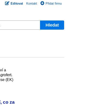
Editovat
Kontakt
Přidat firmu
Hledat
ví a
grofert.
ise (EK)
, co za