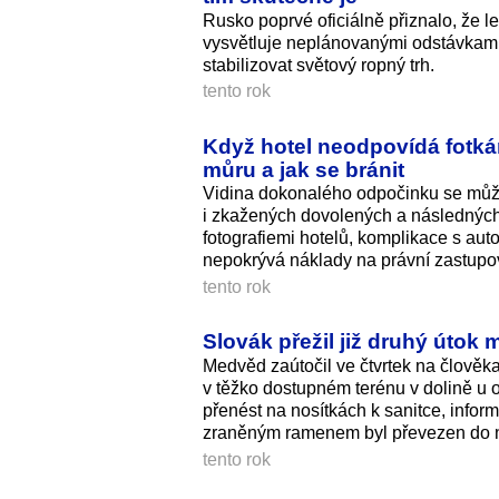
Rusko poprvé oficiálně přiznalo, že l
vysvětluje neplánovanými odstávkami
stabilizovat světový ropný trh.
tento rok
Když hotel neodpovídá fotká
můru a jak se bránit
Vidina dokonalého odpočinku se může 
i zkažených dovolených a následných s
fotografiemi hotelů, komplikace s aut
nepokrývá náklady na právní zastupov
tento rok
Slovák přežil již druhý útok
Medvěd zaútočil ve čtvrtek na člověk
v těžko dostupném terénu v dolině u 
přenést na nosítkách k sanitce, info
zraněným ramenem byl převezen do n
tento rok