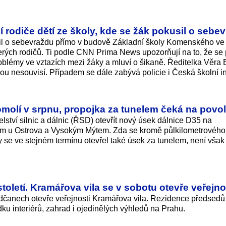
í rodiče dětí ze školy, kde se žák pokusil o sebe
usil o sebevraždu přímo v budově Základní školy Komenského ve
erých rodičů. Ti podle CNN Prima News upozorňují na to, že se
oblémy ve vztazích mezi žáky a mluví o šikaně. Ředitelka Věra
anou nesouvisí. Případem se dále zabývá policie i Česká školní 
omolí v srpnu, propojka za tunelem čeká na povol
lství silnic a dálnic (ŘSD) otevřít nový úsek dálnice D35 na
em u Ostrova a Vysokým Mýtem. Zda se kromě půlkilometrového
 se ve stejném termínu otevřel také úsek za tunelem, není však
 století. Kramářova vila se v sobotu otevře veřejno
adčanech otevře veřejnosti Kramářova vila. Rezidence předsedů
u interiérů, zahrad i ojedinělých výhledů na Prahu.