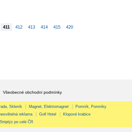
411
412
413
414
415
420
Všeobecné obchodní podmínky
rada, Skleník
Magnet, Elektromagnet
Pomník, Pomníky
nesvětelná reklama
Golf Hotel
Klopové krabice
Striptýz po celé ČR