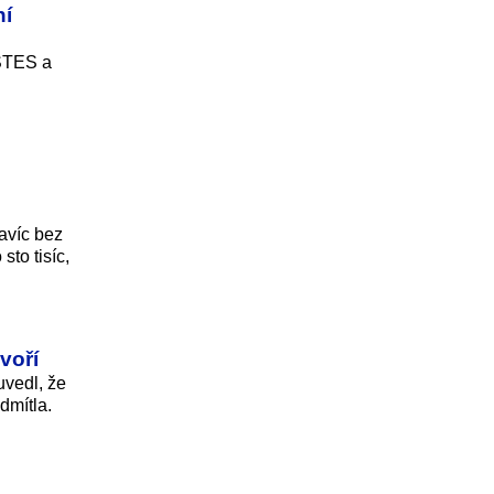
ní
 STES a
avíc bez
sto tisíc,
voří
uvedl, že
dmítla.