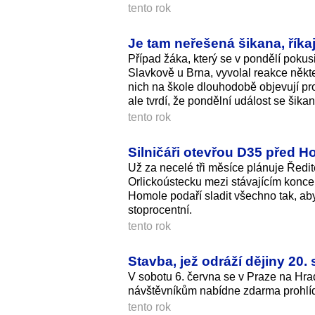
tento rok
Je tam neřešená šikana, říkaj
Případ žáka, který se v pondělí pok
Slavkově u Brna, vyvolal reakce někt
nich na škole dlouhodobě objevují pr
ale tvrdí, že pondělní událost se šik
tento rok
Silničáři otevřou D35 před H
Už za necelé tři měsíce plánuje Ředite
Orlickoústecku mezi stávajícím konc
Homole podaří sladit všechno tak, aby
stoprocentní.
tento rok
Stavba, jež odráží dějiny 20.
V sobotu 6. června se v Praze na Hr
návštěvníkům nabídne zdarma prohlídk
tento rok