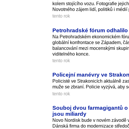
kolem stojícího vozu. Fotografie jejich
Novotného zájem lidí, politiků i médií 
tento rok
Petrohradské fórum odhalilo 
Na Petrohradském ekonomickém fóru se
globální konfrontace se Západem, část 
balancování mezi mocenskými skupina
viditelného konce.
tento rok
Policejní manévry ve Strakon
Policisté ve Strakonicích aktuálně z
muže se zbraní. Policie vyzývá, aby s
tento rok
Souboj dvou farmagigantů o z
jsou miliardy
Novo Nordisk bude v novém závodě v 
Dánská firma do modernizace středoče