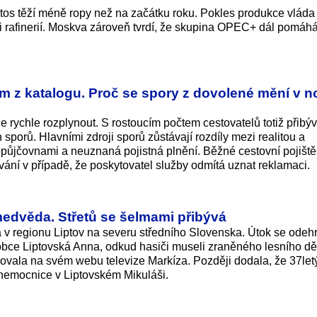
etos těží méně ropy než na začátku roku. Pokles produkce vláda
 rafinerií. Moskva zároveň tvrdí, že skupina OPEC+ dál pomáh
m z katalogu. Proč se spory z dovolené mění v n
rychle rozplynout. S rostoucím počtem cestovatelů totiž přibý
porů. Hlavními zdroji sporů zůstávají rozdíly mezi realitou a
opůjčovnami a neuznaná pojistná plnění. Běžné cestovní pojiště
ání v případě, že poskytovatel služby odmítá uznat reklamaci.
 medvěda. Střetů se šelmami přibývá
a v regionu Liptov na severu středního Slovenska. Útok se odehr
obce Liptovská Anna, odkud hasiči museli zraněného lesního dě
rmovala na svém webu televize Markíza. Později dodala, že 37le
emocnice v Liptovském Mikuláši.