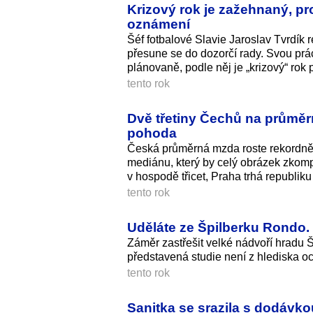
Krizový rok je zažehnaný, pr
oznámení
Šéf fotbalové Slavie Jaroslav Tvrdík
přesune se do dozorčí rady. Svou prá
plánovaně, podle něj je „krizový“ ro
tento rok
Dvě třetiny Čechů na průměr
pohoda
Česká průměrná mzda roste rekordně – 
mediánu, který by celý obrázek zkompli
v hospodě třicet, Praha trhá republiku
tento rok
Uděláte ze Špilberku Rondo.
Záměr zastřešit velké nádvoří hradu 
představená studie není z hlediska oc
tento rok
Sanitka se srazila s dodávko