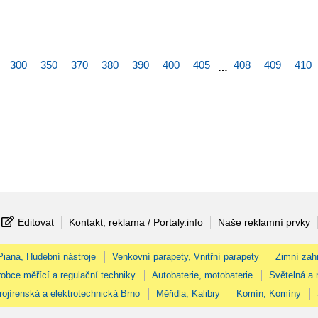
300
350
370
380
390
400
405
408
409
410
…
Editovat
Kontakt, reklama / Portaly.info
Naše reklamní prvky
 Piana, Hudební nástroje
Venkovní parapety, Vnitřní parapety
Zimní zah
obce měřící a regulační techniky
Autobaterie, motobaterie
Světelná a 
rojírenská a elektrotechnická Brno
Měřidla, Kalibry
Komín, Komíny