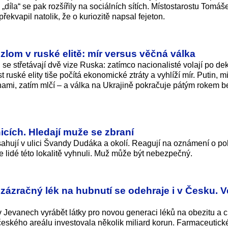
 „díla“ se pak rozšířily na sociálních sítích. Místostarostu Tomáš
překvapil natolik, že o kuriozitě napsal fejeton.
zlom v ruské elitě: mír versus věčná válka
 střetávají dvě vize Ruska: zatímco nacionalisté volají po d
ruské elity tiše počítá ekonomické ztráty a vyhlíží mír. Putin, mi
mi, zatím mlčí – a válka na Ukrajině pokračuje pátým rokem b
icích. Hledají muže se zbraní
asahují v ulici Švandy Dudáka a okolí. Reagují na oznámení o p
e lidé této lokalitě vyhnuli. Muž může být nebezpečný.
ázračný lék na hubnutí se odehraje i v Česku. V
Jevanech vyrábět látky pro novou generaci léků na obezitu a c
ského areálu investovala několik miliard korun. Farmaceutické