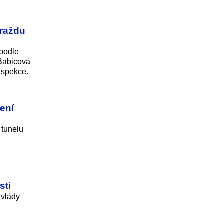
vraždu
 podle
 Babicová
inspekce.
ení
 tunelu
sti
 vlády