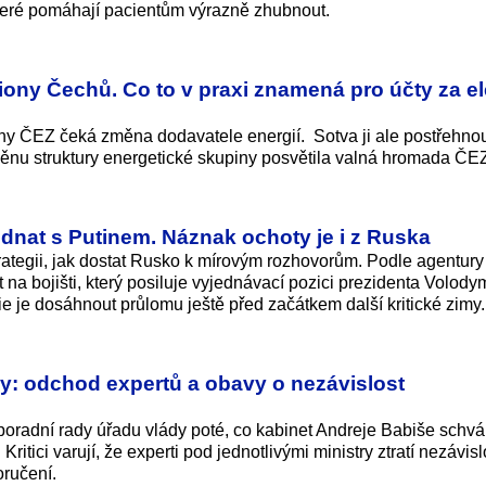
 které pomáhají pacientům výrazně zhubnout.
ony Čechů. Co to v praxi znamená pro účty za el
iny ČEZ čeká změna dodavatele energií. Sotva ji ale postřehnou
ěnu struktury energetické skupiny posvětila valná hromada ČE
 jednat s Putinem. Náznak ochoty je i z Ruska
ategii, jak dostat Rusko k mírovým rozhovorům. Podle agentury
 na bojišti, který posiluje vyjednávací pozici prezidenta Volody
 je dosáhnout průlomu ještě před začátkem další kritické zimy.
y: odchod expertů a obavy o nezávislost
poradní rady úřadu vlády poté, co kabinet Andreje Babiše schvál
ritici varují, že experti pod jednotlivými ministry ztratí nezávisl
ručení.