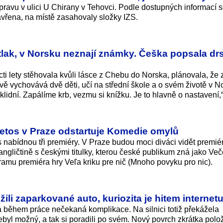
ravu v ulici U Chirany v Tehovci. Podle dostupných informací s
vřena, na místě zasahovaly složky IZS.
tlak, v Norsku neznají známky. Češka popsala dr
i lety stěhovala kvůli lásce z Chebu do Norska, plánovala, že 
vě vychovává dvě děti, učí na střední škole a o svém životě v N
klidní. Zapálíme krb, vezmu si knížku. Je to hlavně o nastavení,“
etos v Praze odstartuje Komedie omylů
 nabídnou tři premiéry. V Praze budou moci diváci vidět premié
ngličtině s českými titulky, kterou české publikum zná jako Več
gramu premiéra hry Veľa kriku pre nič (Mnoho povyku pro nic).
ili zaparkované auto, kuriozita je hitem internet
a během práce nečekaná komplikace. Na silnici totiž překážela
yl možný, a tak si poradili po svém. Nový povrch zkrátka položi