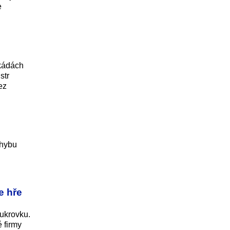
e
ekádách
str
ez
ohybu
e hře
ukrovku.
 firmy