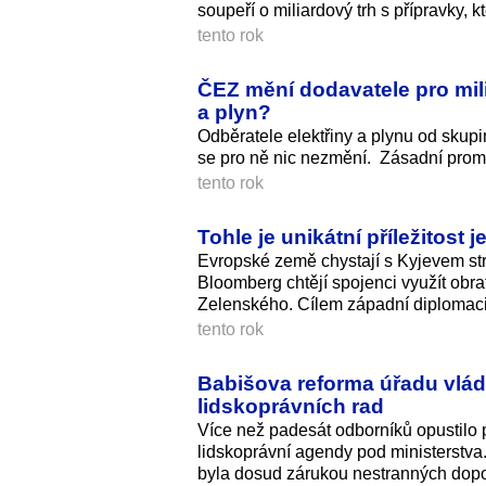
soupeří o miliardový trh s přípravky,
tento rok
ČEZ mění dodavatele pro mili
a plyn?
Odběratele elektřiny a plynu od skup
se pro ně nic nezmění. Zásadní prom
tento rok
Tohle je unikátní příležitost
Evropské země chystají s Kyjevem str
Bloomberg chtějí spojenci využít obrat
Zelenského. Cílem západní diplomacie
tento rok
Babišova reforma úřadu vlád
lidskoprávních rad
Více než padesát odborníků opustilo 
lidskoprávní agendy pod ministerstva. K
byla dosud zárukou nestranných dopo