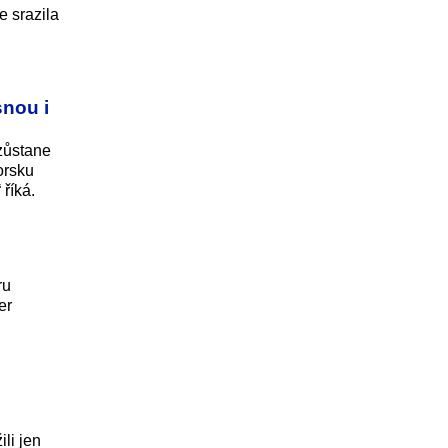
e srazila
snou i
zůstane
orsku
 říká.
ru
er
u
li jen