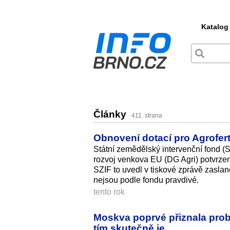
Katalog
Články
411. strana
Obnovení dotací pro Agrofert
Státní zemědělský intervenční fond (S
rozvoj venkova EU (DG Agri) potvrzení
SZIF to uvedl v tiskové zprávě zasla
nejsou podle fondu pravdivé.
tento rok
Moskva poprvé přiznala probl
tím skutečně je