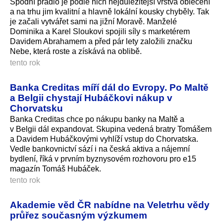
Spodní prádlo je podle nich nejdůležitější vrstva oblečení
a na trhu jim kvalitní a hlavně lokální kousky chyběly. Tak
je začali vytvářet sami na jižní Moravě. Manželé
Dominika a Karel Sloukovi spojili síly s marketérem
Davidem Abrahamem a před pár lety založili značku
Nebe, která roste a získává na oblibě.
tento rok
Banka Creditas míří dál do Evropy. Po Maltě
a Belgii chystají Hubáčkovi nákup v
Chorvatsku
Banka Creditas chce po nákupu banky na Maltě a
v Belgii dál expandovat. Skupina vedená bratry Tomášem
a Davidem Hubáčkovými vyhlíží vstup do Chorvatska.
Vedle bankovnictví sází i na česká aktiva a nájemní
bydlení, říká v prvním byznysovém rozhovoru pro e15
magazín Tomáš Hubáček.
tento rok
Akademie věd ČR nabídne na Veletrhu vědy
průřez současným výzkumem