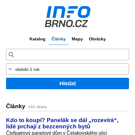
Katalog
Články
Mapy
Obrázky
Hledat
Články
416. strana
Kdo to koupí? Panelák se dál „rozevírá“,
lidé prchají z bezcenných bytů
Čtyřpatrový panelový dům v Čelakovského ulici