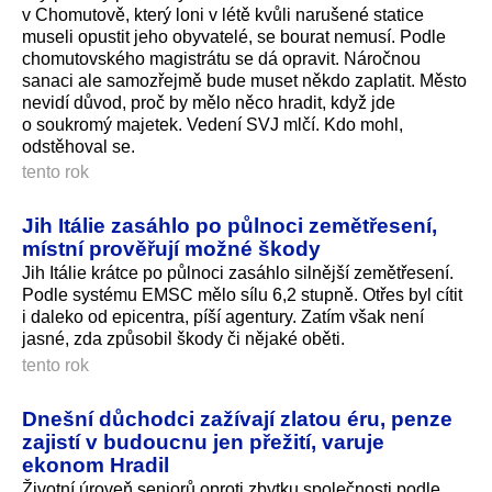
v Chomutově, který loni v létě kvůli narušené statice
museli opustit jeho obyvatelé, se bourat nemusí. Podle
chomutovského magistrátu se dá opravit. Náročnou
sanaci ale samozřejmě bude muset někdo zaplatit. Město
nevidí důvod, proč by mělo něco hradit, když jde
o soukromý majetek. Vedení SVJ mlčí. Kdo mohl,
odstěhoval se.
tento rok
Jih Itálie zasáhlo po půlnoci zemětřesení,
místní prověřují možné škody
Jih Itálie krátce po půlnoci zasáhlo silnější zemětřesení.
Podle systému EMSC mělo sílu 6,2 stupně. Otřes byl cítit
i daleko od epicentra, píší agentury. Zatím však není
jasné, zda způsobil škody či nějaké oběti.
tento rok
Dnešní důchodci zažívají zlatou éru, penze
zajistí v budoucnu jen přežití, varuje
ekonom Hradil
Životní úroveň seniorů oproti zbytku společnosti podle