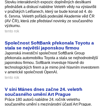
Stovku interaktivních expozic doplněných desítkami
přednášek a diskusí nabídne Veletrh vědy na výstavišti
v pražských Letňanech, který se bude konat od 4. do
6. června. Veletrh pořádá podesáté Akademie věd ČR
(AV ČR), která zde představí novinky ze současného
výzkumu.
tento rok
Společnost SoftBank překonala Toyotu a
stala se největší japonskou firmou
Japonská investiční společnost SoftBank Group
překonala automobilku Toyota a stala se nejhodnotnější
japonskou firmou. Softbank investuje hlavně do
technologických firem a je mimo jiné hlavním investorem
v americké společnosti OpenAI.
tento rok
V síni Mánes dnes začne 24. veletrh
současného umění Art Prague
Práce 180 autorů nabídne 24. ročník veletrhu
současného umění s mezinárodní účastí Art Prague.