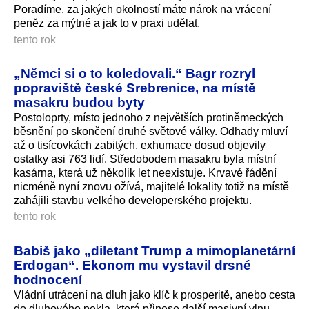
Poradíme, za jakých okolností máte nárok na vrácení
peněz za mýtné a jak to v praxi udělat.
tento rok
„Němci si o to koledovali.“ Bagr rozryl
popraviště české Srebrenice, na místě
masakru budou byty
Postoloprty, místo jednoho z největších protiněmeckých
běsnění po skončení druhé světové války. Odhady mluví
až o tisícovkách zabitých, exhumace dosud objevily
ostatky asi 763 lidí. Středobodem masakru byla místní
kasárna, která už několik let neexistuje. Krvavé řádění
nicméně nyní znovu ožívá, majitelé lokality totiž na místě
zahájili stavbu velkého developerského projektu.
tento rok
Babiš jako „diletant Trump a mimoplanetární
Erdogan“. Ekonom mu vystavil drsné
hodnocení
Vládní utrácení na dluh jako klíč k prosperitě, anebo cesta
do dluhového pekla, která přinese další masivní vlnu