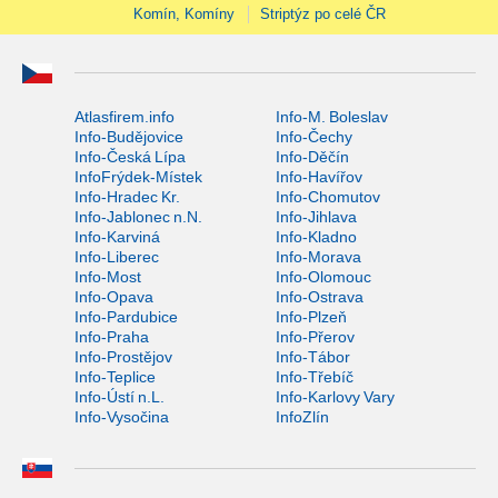
Komín, Komíny
Striptýz po celé ČR
Atlasfirem.info
Info-M. Boleslav
Info-Budějovice
Info-Čechy
Info-Česká Lípa
Info-Děčín
InfoFrýdek-Místek
Info-Havířov
Info-Hradec Kr.
Info-Chomutov
Info-Jablonec n.N.
Info-Jihlava
Info-Karviná
Info-Kladno
Info-Liberec
Info-Morava
Info-Most
Info-Olomouc
Info-Opava
Info-Ostrava
Info-Pardubice
Info-Plzeň
Info-Praha
Info-Přerov
Info-Prostějov
Info-Tábor
Info-Teplice
Info-Třebíč
Info-Ústí n.L.
Info-Karlovy Vary
Info-Vysočina
InfoZlín