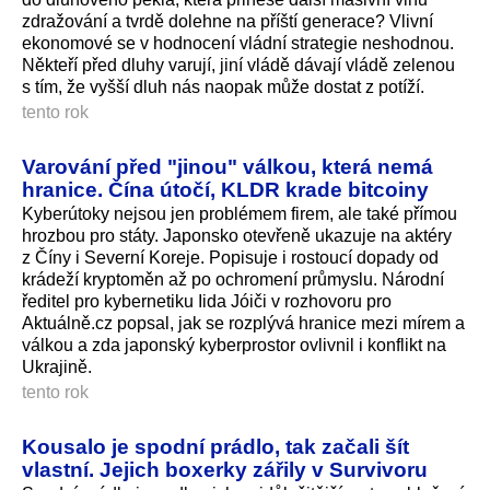
zdražování a tvrdě dolehne na příští generace? Vlivní
ekonomové se v hodnocení vládní strategie neshodnou.
Někteří před dluhy varují, jiní vládě dávají vládě zelenou
s tím, že vyšší dluh nás naopak může dostat z potíží.
tento rok
Varování před "jinou" válkou, která nemá
hranice. Čína útočí, KLDR krade bitcoiny
Kyberútoky nejsou jen problémem firem, ale také přímou
hrozbou pro státy. Japonsko otevřeně ukazuje na aktéry
z Číny i Severní Koreje. Popisuje i rostoucí dopady od
krádeží kryptoměn až po ochromení průmyslu. Národní
ředitel pro kybernetiku Iida Jóiči v rozhovoru pro
Aktuálně.cz popsal, jak se rozplývá hranice mezi mírem a
válkou a zda japonský kyberprostor ovlivnil i konflikt na
Ukrajině.
tento rok
Kousalo je spodní prádlo, tak začali šít
vlastní. Jejich boxerky zářily v Survivoru