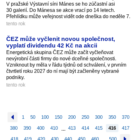
V pražské Výstavní síni Mánes se ho zúčastní asi
30 galerií. Do Mánesa se akce vrací po 14 letech.
Přehlídku může veřejnost vidět ode dneška do neděle 7.
tento rok
ČEZ může vyčlenit novou společnost,
vyplatí dividendu 42 Kč na akcii
Energetická skupina ČEZ může začít vyčleňovat
nevýrobní části firmy do nové dceřiné společnosti.
Vzniknout by měla v řádu týdnů od schválení, v prvním
čtvrtletí roku 2027 do ní mají být začleněny vybrané
podniky.
tento rok
1
50
100
150
200
250
300
350
370
380
390
400
410
413
414
415
416
417
…
418
419
420
430
440
450
460
500