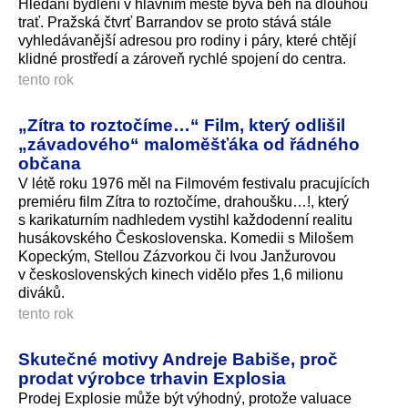
Hledání bydlení v hlavním městě bývá běh na dlouhou
trať. Pražská čtvrť Barrandov se proto stává stále
vyhledávanější adresou pro rodiny i páry, které chtějí
klidné prostředí a zároveň rychlé spojení do centra.
tento rok
„Zítra to roztočíme…“ Film, který odlišil
„závadového“ maloměšťáka od řádného
občana
V létě roku 1976 měl na Filmovém festivalu pracujících
premiéru film Zítra to roztočíme, drahoušku…!, který
s karikaturním nadhledem vystihl každodenní realitu
husákovského Československa. Komedii s Milošem
Kopeckým, Stellou Zázvorkou či Ivou Janžurovou
v československých kinech vidělo přes 1,6 milionu
diváků.
tento rok
Skutečné motivy Andreje Babiše, proč
prodat výrobce trhavin Explosia
Prodej Explosie může být výhodný, protože valuace