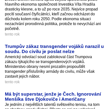
hlavního ekonoma společnosti Investika Víta Hradila
drasticky klesne, a to už po roce 2035. Nejvíce propad
pocítí současní čtyřicátníci, kteří začnou odcházet do
důchodu kolem roku 2050. Podle ekonoma situaci
nezachrání prorodinná politika, protože to nevychází ani
početně.
tento rok
Trumpův zákaz transgender vojáků narazil u
soudu. Do civilu je poslat nelze
Americký odvolací soud zablokoval část Trumpova
zákazu týkajícího se transgenderových vojáků.
Ministerstvo obrany nesmí prozatím propouštět
transgender příslušníky armády do civilu, může však
zastavit jejich nábor.
tento rok
Má být superstar, jenže je Čech. Ignorování
Menšíka štve Djokoviče i Američany
Je jedním z největších talentů světového tenisu, na tom