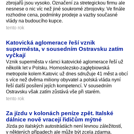
zbrojařů jsou vysoko. Označení za stretegickou firmu ale
nesnese o nic víc než jiné soukromé zbrojovky. Ve finále
rozhodne cena, podmínky prodeje a vazby současné
vlády na budoucího kupce.
tento rok
Katovická aglomerace řeší vznik
superměsta, v sousedním Ostravsku zatím
vyčkají
Vznik superměsta v rámci katovické aglomerace řeší už
několik let v Polsku. Hornoslezsko-zagłębiowská
metropole kolem Katovic už dnes sdružuje 41 měst a obcí
s více než dvěma miliony obyvatel a polská vláda nyní
řeší další posílení jejích kompetencí. V sousedním
Ostravsku však zatím zůstává vše při starém.
tento rok
Za jízdu v kolonách peníze zpět. Italské
dálnice nově vracejí řidičům mýtné
Jízda po italských autostrádách není levnou záležitostí,
v některých případech ale může být zcela zdarma.