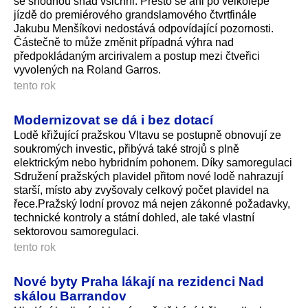
se shodnou snad všichni. Přesto se ani po velkolepé
jízdě do premiérového grandslamového čtvrtfinále
Jakubu Menšíkovi nedostává odpovídající pozornosti.
Částečně to může změnit případná výhra nad
předpokládaným arcirivalem a postup mezi čtveřici
vyvolených na Roland Garros.
tento rok
Modernizovat se dá i bez dotací
Lodě křižující pražskou Vltavu se postupně obnovují ze
soukromých investic, přibývá také strojů s plně
elektrickým nebo hybridním pohonem. Díky samoregulaci
Sdružení pražských plavidel přitom nové lodě nahrazují
starší, místo aby zvyšovaly celkový počet plavidel na
řece.Pražský lodní provoz má nejen zákonné požadavky,
technické kontroly a státní dohled, ale také vlastní
sektorovou samoregulaci.
tento rok
Nové byty Praha lákají na rezidenci Nad
skálou Barrandov