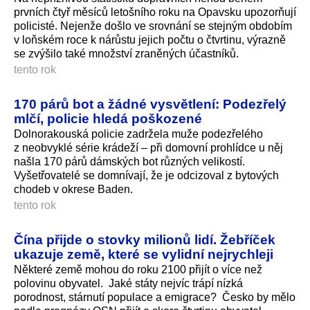
prvních čtyř měsíců letošního roku na Opavsku upozorňují
policisté. Nejenže došlo ve srovnání se stejným obdobím
v loňském roce k nárůstu jejich počtu o čtvrtinu, výrazně
se zvýšilo také množství zraněných účastníků.
tento rok
170 párů bot a žádné vysvětlení: Podezřelý
mlčí, policie hledá poškozené
Dolnorakouská policie zadržela muže podezřelého
z neobvyklé série krádeží – při domovní prohlídce u něj
našla 170 párů dámských bot různých velikostí.
Vyšetřovatelé se domnívají, že je odcizoval z bytových
chodeb v okrese Baden.
tento rok
Čína přijde o stovky milionů lidí. Žebříček
ukazuje země, které se vylidní nejrychleji
Některé země mohou do roku 2100 přijít o více než
polovinu obyvatel. Jaké státy nejvíc trápí nízká
porodnost, stárnutí populace a emigrace? Česko by mělo