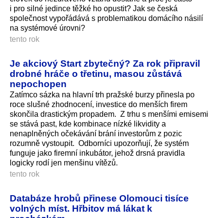
i pro silné jedince těžké ho opustit? Jak se česká
společnost vypořádává s problematikou domácího násilí
na systémové úrovni?
tento rok
Je akciový Start zbytečný? Za rok připravil
drobné hráče o třetinu, masou zůstává
nepochopen
Zatímco sázka na hlavní trh pražské burzy přinesla po
roce slušné zhodnocení, investice do menších firem
skončila drastickým propadem. Z trhu s menšími emisemi
se stává past, kde kombinace nízké likvidity a
nenaplněných očekávání brání investorům z pozic
rozumně vystoupit. Odborníci upozorňují, že systém
funguje jako firemní inkubátor, jehož drsná pravidla
logicky rodí jen menšinu vítězů.
tento rok
Databáze hrobů přinese Olomouci tisíce
volných míst. Hřbitov má lákat k