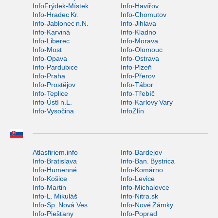
InfoFrýdek-Místek
Info-Havířov
Info-Hradec Kr.
Info-Chomutov
Info-Jablonec n.N.
Info-Jihlava
Info-Karviná
Info-Kladno
Info-Liberec
Info-Morava
Info-Most
Info-Olomouc
Info-Opava
Info-Ostrava
Info-Pardubice
Info-Plzeň
Info-Praha
Info-Přerov
Info-Prostějov
Info-Tábor
Info-Teplice
Info-Třebíč
Info-Ústí n.L.
Info-Karlovy Vary
Info-Vysočina
InfoZlín
Atlasfiriem.info
Info-Bardejov
Info-Bratislava
Info-Ban. Bystrica
Info-Humenné
Info-Komárno
Info-Košice
Info-Levice
Info-Martin
Info-Michalovce
Info-L. Mikuláš
Info-Nitra.sk
Info-Sp. Nová Ves
Info-Nové Zámky
Info-Piešťany
Info-Poprad