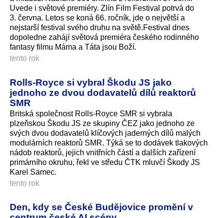
Uvede i světové premiéry. Zlín Film Festival potrvá do
3. června. Letos se koná 66. ročník, jde o největší a
nejstarší festival svého druhu na světě.Festival dnes
dopoledne zahájí světová premiéra českého rodinného
fantasy filmu Máma a Táta jsou Boží.
tento rok
Rolls-Royce si vybral Škodu JS jako
jednoho ze dvou dodavatelů dílů reaktorů
SMR
Britská společnost Rolls-Royce SMR si vybrala
plzeňskou Škodu JS ze skupiny ČEZ jako jednoho ze
svých dvou dodavatelů klíčových jaderných dílů malých
modulárních reaktorů SMR. Týká se to dodávek tlakových
nádob reaktorů, jejich vnitřních částí a dalších zařízení
primárního okruhu, řekl ve středu ČTK mluvčí Škody JS
Karel Samec.
tento rok
Den, kdy se České Budějovice promění v
centrum české AI scény