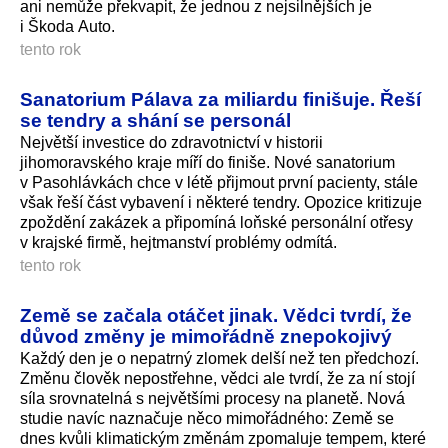
ani nemůže překvapit, že jednou z nejsilnějších je
i Škoda Auto.
tento rok
Sanatorium Pálava za miliardu finišuje. Řeší
se tendry a shání se personál
Největší investice do zdravotnictví v historii
jihomoravského kraje míří do finiše. Nové sanatorium
v Pasohlávkách chce v létě přijmout první pacienty, stále
však řeší část vybavení i některé tendry. Opozice kritizuje
zpoždění zakázek a připomíná loňské personální otřesy
v krajské firmě, hejtmanství problémy odmítá.
tento rok
Země se začala otáčet jinak. Vědci tvrdí, že
důvod změny je mimořádně znepokojivý
Každý den je o nepatrný zlomek delší než ten předchozí.
Změnu člověk nepostřehne, vědci ale tvrdí, že za ní stojí
síla srovnatelná s největšími procesy na planetě. Nová
studie navíc naznačuje něco mimořádného: Země se
dnes kvůli klimatickým změnám zpomaluje tempem, které