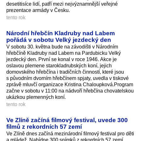
desetitisíce lidí, patří mezi nejvýznamnější veřejné
prezentace armády v Česku.
tento rok
Národní hřebčín Kladruby nad Labem
pořádá v sobotu Velký jezdecký den
V sobotu 30. května bude na závodišti v Národním
hřebčíně Kladruby nad Labem na Pardubicku Velký
jezdecký den. První se konal v roce 1946. Akce je
oslavou plemene starokladrubských koní, jejich
domovského hřebčína i tradičních činností, které jsou
s původním dvorním hřebčínem spjaty, uvedla v tiskové
zprávě mluvčí organizace Kristina Chaloupková.Program
začne v sobotu v 11:00 na nádvoří hřebčína chovatelskou
ukázkou plemenných koní.
tento rok
Ve Zlíně začíná filmový festival, uvede 300
filmů z rekordních 57 zemí
Ve Zlíně dnes začíná mezinárodní filmový festival pro děti
a mládež. Nabídne 300 snímků z rekordních 57 zemí.