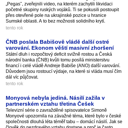
„Pegas", zveřejnili video, na kterém zachytili likvidaci
početné skupiny ruských vojáků. Ti se pokusili postoupit
přes otevřené pole na ukrajinské pozice u hranice
Sumské oblasti. A to bez možnosti solidního krytí.
tento rok
ČNB poslala Babišově vládě další ostré
varování. Ekonom věští masivní zhoršení
Státní dluh i rozpočtový deficit svižně rostou a Česká
národní banka (ČNB) kvůli tomu posílá ministerstvu
financí i celé vládě Andreje Babiše (ANO) další varování.
Důvodem jsou rostoucí výdaje, na které si vláda musí čím
dál víc půjčovat.
tento rok
Monyová nebyla jediná. Násilí zažila v
partnerském vztahu třetina Češek
Televizní série o zavražděné spisovatelce Simoně
Monyové upozornila na závažné téma, které bylo v české
společnosti dlouhá léta téměř tabu – domácí násilí. Jak se
člověk do nezdravého vztahu dostane a proč je často