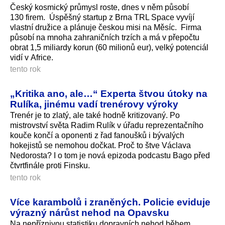
Český kosmický průmysl roste, dnes v něm působí
130 firem. Úspěšný startup z Brna TRL Space vyvíjí
vlastní družice a plánuje českou misi na Měsíc. Firma
působí na mnoha zahraničních trzích a má v přepočtu
obrat 1,5 miliardy korun (60 milionů eur), velký potenciál
vidí v Africe.
tento rok
„Kritika ano, ale…“ Experta štvou útoky na
Rulíka, jinému vadí trenérovy výroky
Trenér je to zlatý, ale také hodně kritizovaný. Po
mistrovství světa Radim Rulík v úřadu reprezentačního
kouče končí a oponenti z řad fanoušků i bývalých
hokejistů se nemohou dočkat. Proč to štve Václava
Nedorosta? I o tom je nová epizoda podcastu Bago před
čtvrtfinále proti Finsku.
tento rok
Více karambolů i zraněných. Policie eviduje
výrazný nárůst nehod na Opavsku
Na nepříznivou statistiku dopravních nehod během