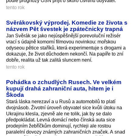
podle prognózy OSN přijít o skoro čtvrtinu obyvatel.
tento rok
Svěrákovský výprodej. Komedie ze života s
názvem Pět švestek je zpátečnicky trapná
Jan Svěrák se jako nejúspěšnější porevoluční režisér
vrací s údajně komorní filmovou novinkou: mořskou
odyseou pětice staříků, která experimentuje s drogami a
dokazuje, že život důchodem nekončí. Na papíře to zní
dobře, realita už tak zalitá sluncem není.
tento rok
Pohádka o zchudlých Rusech. Ve velkém
kupují drahá zahraniční auta, hitem je i
Škoda
Stará láska nerezaví a u Rusů a automobilů to platí
dvojnásob. Životní úroveň obyvatel sice kvůli útoku na
Ukrajinu klesla, zjevně ale ne tolik, jak by se dalo
předpokládat. Levná domácí nebo čínská auta sice
prodejním žebříčkům dominují, rychleji ale rostou
paralelní dovozy známých zahraničních značek. A snad