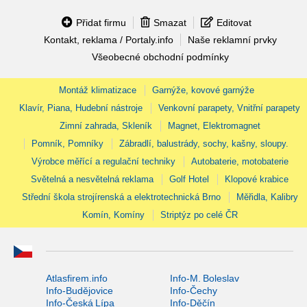
Přidat firmu
Smazat
Editovat
Kontakt, reklama / Portaly.info
Naše reklamní prvky
Všeobecné obchodní podmínky
Montáž klimatizace
Garnýže, kovové garnýže
Klavír, Piana, Hudební nástroje
Venkovní parapety, Vnitřní parapety
Zimní zahrada, Skleník
Magnet, Elektromagnet
Pomník, Pomníky
Zábradlí, balustrády, sochy, kašny, sloupy.
Výrobce měřící a regulační techniky
Autobaterie, motobaterie
Světelná a nesvětelná reklama
Golf Hotel
Klopové krabice
Střední škola strojírenská a elektrotechnická Brno
Měřidla, Kalibry
Komín, Komíny
Striptýz po celé ČR
Atlasfirem.info
Info-M. Boleslav
Info-Budějovice
Info-Čechy
Info-Česká Lípa
Info-Děčín