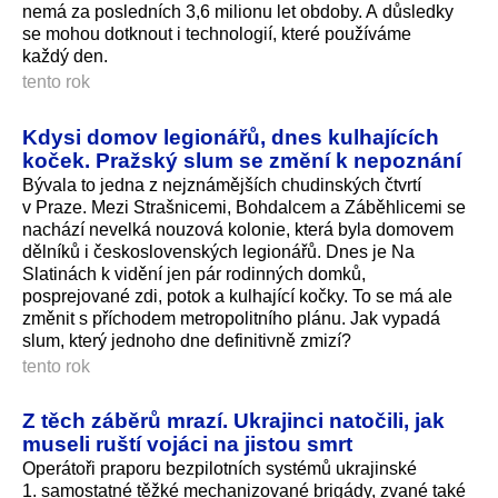
nemá za posledních 3,6 milionu let obdoby. A důsledky
se mohou dotknout i technologií, které používáme
každý den.
tento rok
Kdysi domov legionářů, dnes kulhajících
koček. Pražský slum se změní k nepoznání
Bývala to jedna z nejznámějších chudinských čtvrtí
v Praze. Mezi Strašnicemi, Bohdalcem a Záběhlicemi se
nachází nevelká nouzová kolonie, která byla domovem
dělníků i československých legionářů. Dnes je Na
Slatinách k vidění jen pár rodinných domků,
posprejované zdi, potok a kulhající kočky. To se má ale
změnit s příchodem metropolitního plánu. Jak vypadá
slum, který jednoho dne definitivně zmizí?
tento rok
Z těch záběrů mrazí. Ukrajinci natočili, jak
museli ruští vojáci na jistou smrt
Operátoři praporu bezpilotních systémů ukrajinské
1. samostatné těžké mechanizované brigády, zvané také