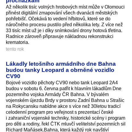
procházkám
Až několik tisíc volných hrobových míst může v Olomouci
přinést digitální zmapování všech dvanácti městských
pohřebišť. Očekává to vedení hřbitovů, které se do
náročného procesu pustilo před několika lety. Z více než
33 tisíc míst už je i díky snímkování drony hotová třetina.
Radnice zároveň připravuje nákladnou rekonstrukci
krematoria.
tento rok
Lákadly letošního armádního dne Bahna
budou tanky Leopard a obrněné vozidlo
CV90
Bojové vozidlo pěchoty CV90 nebo tank Leopard 2A4
budou v sobotu 6. června patřit k hlavním lákadlům Dne
pozemního vojska Armády ČR Bahna. V bývalém
vojenském újezdu Brdy v prostoru Zadní Bahna u Strašic
na Rokycansku nabídne akce s více než 30letou tradicí
celodenní program pro veřejnost s prezentací české
i zahraniční vojenské techniky, historické scény i program
pro děti a rodiny, řekl ČTK mluvčí velitelství pozemních sil
Richard Maňásek.Bahna, která každý rok navštíví