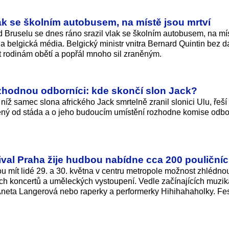
lak se školním autobusem, na místě jsou mrtví
Bruselu se dnes ráno srazil vlak se školním autobusem, na mís
 a belgická média. Belgický ministr vnitra Bernard Quintin bez d
ast rodinám obětí a popřál mnoho sil zraněným.
ozhodnou odborníci: kde skončí slon Jack?
i níž samec slona afrického Jack smrtelně zranil slonici Ulu, řeš
lený od stáda a o jeho budoucím umístění rozhodne komise odbo
tival Praha žije hudbou nabídne cca 200 pouličníc
u mít lidé 29. a 30. května v centru metropole možnost zhlédno
ích koncertů a uměleckých vystoupení. Vedle začínajících muzik
d Aneta Langerová nebo raperky a performerky Hihihahaholky. Fes