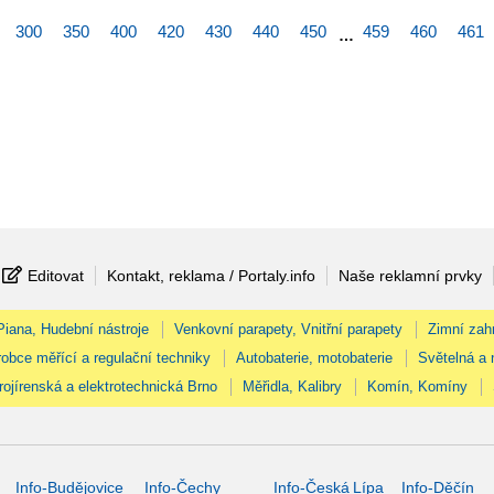
300
350
400
420
430
440
450
459
460
461
…
Editovat
Kontakt, reklama / Portaly.info
Naše reklamní prvky
 Piana, Hudební nástroje
Venkovní parapety, Vnitřní parapety
Zimní zah
obce měřící a regulační techniky
Autobaterie, motobaterie
Světelná a 
rojírenská a elektrotechnická Brno
Měřidla, Kalibry
Komín, Komíny
Info-Budějovice
Info-Čechy
Info-Česká Lípa
Info-Děčín