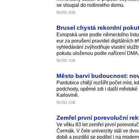
se vloupal do rodinného domu.
tento rok
Brusel chystá rekordní pokut
Evropská unie podle německého listu 
eur za porušení pravidel digitálních 
vyhledávání zvýhodňuje vlastní služb
pokutu uloženou podle nařízení DMA
tento rok
Město barví budoucnost: nová
Pardubice chtějí rozšířit počet míst, k
podchody, opěrné zdi i další městské
Karlovině.
tento rok
Zemřel první porevoluční re
Ve věku 83 let zemřel první porevolu
Čermák. V čele univerzity stál ve dvo
době a později se podílel i na moderni