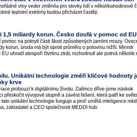
řádné vlny veder změnila pro stovky lidí v několikahodinové 
obné teplotní extrémy budou přicházet častěji.
í i 1,5 miliardy korun. Česko doufá v pomoc od EU
 pomoc na pokrytí části škod způsobených jarními mrazy. Ovoc
dy korun, úroda má být oproti průměru o polovinu nižší. Ministr
 EU uhradí alespoň čtvrtinu ztrát, rozhodnutí ale potrvá několik
lu. Unikátní technologie změří klíčové hodnoty 
pky krve
nace probouzí k digitálnímu životu. Zatímco dříve jsme náskok
i přeskočit vývojové stupně a zavést řešení, která patří ke svět
 tato unikátní technologie funguje a proč umělá inteligence nikd
cina, zakladatel a CEO společnosti MEDDI hub.