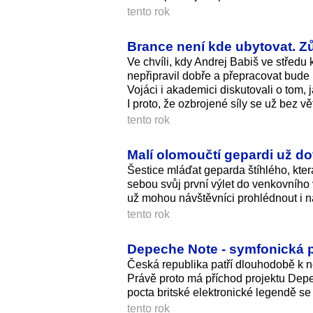
tento rok
Brance není kde ubytovat. Zů
Ve chvíli, kdy Andrej Babiš ve středu
nepřipravil dobře a přepracovat bude
Vojáci i akademici diskutovali o tom,
I proto, že ozbrojené síly se už bez v
tento rok
Malí olomoučtí gepardi už dov
Šestice mláďat geparda štíhlého, kte
sebou svůj první výlet do venkovního 
už mohou návštěvníci prohlédnout i 
tento rok
Depeche Note - symfonická 
Česká republika patří dlouhodobě k
Právě proto má příchod projektu De
pocta britské elektronické legendě se
tento rok