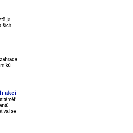
tě je
alších
í zahrada
rníků
h akcí
ut téměř
antů
tival se