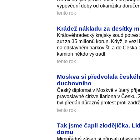
výpovědní doby od okamžiku doručení 
tento rok
Krádež nákladu za desítky mil
Královéhradecký krajský soud potresta
aut za 35 milionů korun. Když je vez
na odstavném parkovišti a do Česka 
kamion někdo vykradl.
tento rok
Moskva si předvolala českého
duchovního
Český diplomat v Moskvě v úterý přijel
pravoslavné církve Ilariona v Česku. 
byl předán důrazný protest proti zad
tento rok
Tak jsme čapli zlodějíčka. Li
domu
Mimořádný zásah si připsali obyvatelé