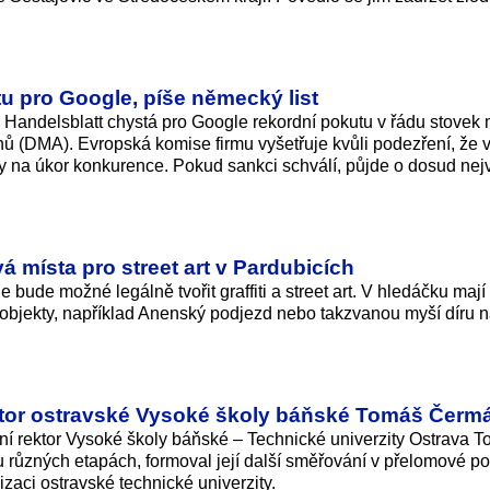
u pro Google, píše německý list
Handelsblatt chystá pro Google rekordní pokutu v řádu stovek 
trhů (DMA). Evropská komise firmu vyšetřuje kvůli podezření, že 
y na úkor konkurence. Pokud sankci schválí, půjde o dosud nej
.
 místa pro street art v Pardubicích
de bude možné legálně tvořit graffiti a street art. V hledáčku mají
 objekty, například Anenský podjezd nebo takzvanou myší díru 
ktor ostravské Vysoké školy báňské Tomáš Čerm
ční rektor Vysoké školy báňské – Technické univerzity Ostrava 
u různých etapách, formoval její další směřování v přelomové p
zaci ostravské technické univerzity.