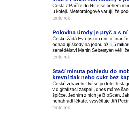
Cesta z Paříže do Nice se během mimo
u kolejí. Meteorologové varují, že pod
tento rok
Polovina úrody je pryč a s n
Česko žádá Evropskou unii o finanční
odhadují škody na jednu až 1,5 miliar
zemědělství Martin Šebestyán věří, že
tento rok
Stačí minuta pohledu do mobi
krevní tlak nebo cukr bez ka
České zdravotnictví se po letech stag
v digitalizaci zaspali, dnes máme šanc
špičce. Jedním z nich je BioScan. Jak
nenahradí lékaře, vysvětluje Jiří Pe
tento rok