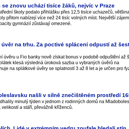
 se znovu uchází tisíce žáků, nejvíc v Praze
třední školy podalo přihlášku přes 12,5 tisíce uchazečů, většina
oly přitom nabízejí více než 24 tisíc volných míst. Největší zájem
apacity gymnázií zůstávají omezené.
 úvěr na trhu. Za poctivé splácení odpustí až šes
í úvěru u Fio banky nově získat bonus v podobě odpuštění až š
splátek klesá výsledná úroková sazba u vybraných úvěrů na
je na splátkové úvěry se splatností 3 až 8 let a je určen pro fy
leslavsku našli v silně znečištěném prostředí 1
 odhalily minulý týden v jednom z rodinných domů na Mladobole
elikostí a stáří, převážně kříženců.
olích. Lidé v extrémním vedru zoufale hledali stín