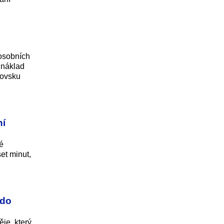
 osobních
 náklad
novsku
ní
é
et minut,
 do
je, který