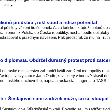
listiny.
ionů předstíral, řekl soud a řidiče potrestal
l pěti lety vězení řidiče Ionela A. za loňskou krádež motorů do
l kamionem z Polska do České republiky, nechal podle obžaloby
pokračoval s prázdným návěsem. Pak předstíral, že mu na Trut
 diplomata. Obdržel důrazný protest proti zatče
 na ruské ministerstvo zahraničí kvůli zadržení metropolity rusk
Zástupci velvyslance Janu Ondřejkovi, který v budově strávil des
ržení ruského duchovního, napsala ruská státní agentura TASS.
dé z Šestajovic sami zadrželi muže, co se vloupal
 Šestajovic ve Středočeském kraji. Povedlo se jim zadržet zlodě