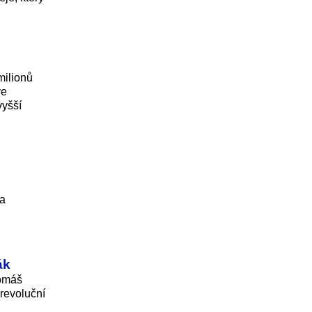
milionů
ve
vyšší
na
ák
Tomáš
orevoluční