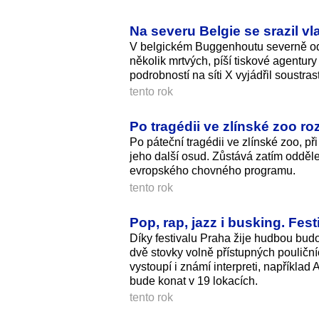
Na severu Belgie se srazil v
V belgickém Buggenhoutu severně od 
několik mrtvých, píší tiskové agentury
podrobností na síti X vyjádřil soustr
tento rok
Po tragédii ve zlínské zoo r
Po páteční tragédii ve zlínské zoo, př
jeho další osud. Zůstává zatím oddě
evropského chovného programu.
tento rok
Pop, rap, jazz i busking. Fes
Díky festivalu Praha žije hudbou budo
dvě stovky volně přístupných pouličn
vystoupí i známí interpreti, napříkla
bude konat v 19 lokacích.
tento rok