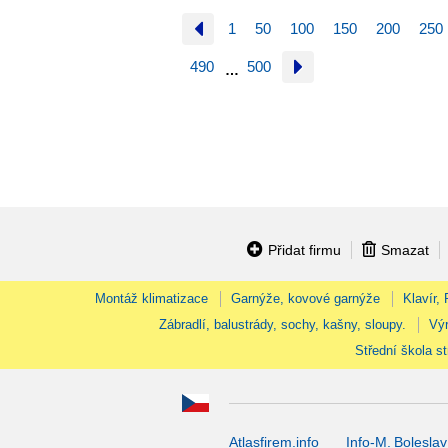
1
50
100
150
200
250
490
500
…
Přidat firmu
Smazat
Montáž klimatizace
Garnýže, kovové garnýže
Klavír,
Zábradlí, balustrády, sochy, kašny, sloupy.
Výr
Střední škola st
Atlasfirem.info
Info-M. Boleslav