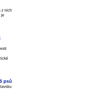
 z nich
 je
t
esti
zické
65 psů
slavsku