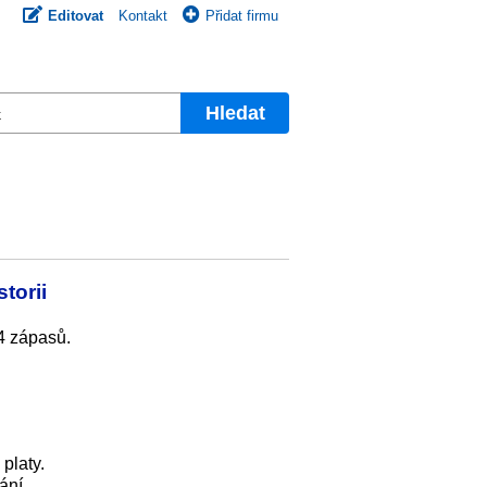
Editovat
Kontakt
Přidat firmu
Hledat
torii
04 zápasů.
platy.
ání