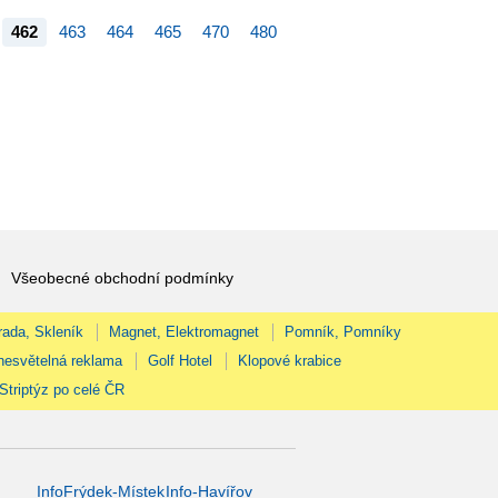
462
463
464
465
470
480
Všeobecné obchodní podmínky
rada, Skleník
Magnet, Elektromagnet
Pomník, Pomníky
nesvětelná reklama
Golf Hotel
Klopové krabice
Striptýz po celé ČR
InfoFrýdek-Místek
Info-Havířov