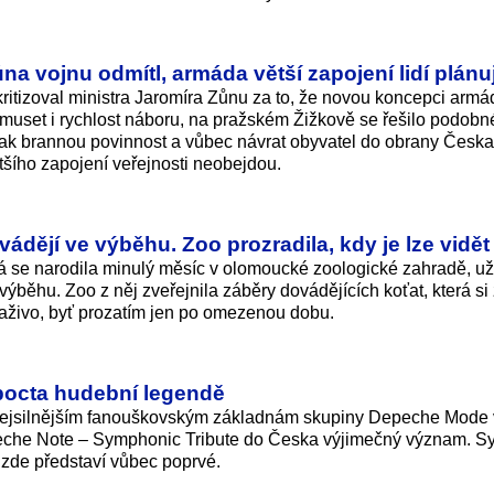
na vojnu odmítl, armáda větší zapojení lidí plánu
 kritizoval ministra Jaromíra Zůnu za to, že novou koncepci armá
 muset i rychlost náboru, na pražském Žižkově se řešilo podobn
 jak brannou povinnost a vůbec návrat obyvatel do obrany Česka 
ětšího zapojení veřejnosti neobejdou.
ádějí ve výběhu. Zoo prozradila, kdy je lze vidět
rá se narodila minulý měsíc v olomoucké zoologické zahradě, už
výběhu. Zoo z něj zveřejnila záběry dovádějících koťat, která si
naživo, byť prozatím jen po omezenou dobu.
pocta hudební legendě
 nejsilnějším fanouškovským základnám skupiny Depeche Mode 
peche Note – Symphonic Tribute do Česka výjimečný význam. S
 zde představí vůbec poprvé.