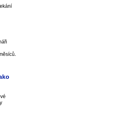
čekání
náři
 měsíců.
jako
ové
y