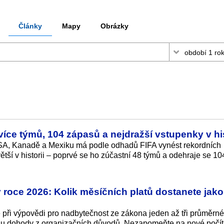
Články
Mapy
Obrázky
íce týmů, 104 zápasů a nejdražší vstupenky v his
USA, Kanadě a Mexiku má podle odhadů FIFA vynést rekordních
větší v historii – poprvé se ho zúčastní 48 týmů a odehraje se 1
roce 2026: Kolik měsíčních platů dostanete jako
 při výpovědi pro nadbytečnost ze zákona jeden až tři průměrné 
pisu dohody z organizačních důvodů. Nezapomeňte na nové počít