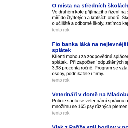
O místa na středních školách
Ve druhém kole přijímacího řízení na s
míří do čtyřletých a kratších oborů. Šk
o učiliště a odborné školy, zatímco k
tento rok
Fio banka láká na nejlevnější
splátek
Klienti mohou za zodpovědné splácen
splátek. Při započtení odpuštěných 
3,98 procenta ročně. Program se vztahu
osoby, podnikatele i firmy.
tento rok
Veterináři v domě na Mladobo
Policie spolu se veterinární správou
množírnu se 165 psy různých plemen, v
tento rok
Vlak z Paříže stál hodiny v p