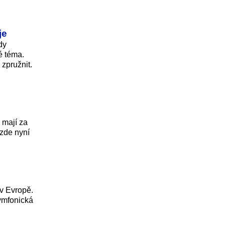
je
dy
é téma.
zpružnit.
 mají za
 zde nyní
v Evropě.
ymfonická