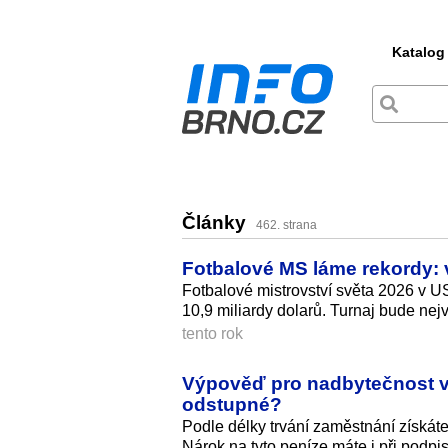
Katalog
Články
462. strana
Fotbalové MS láme rekordy: v
Fotbalové mistrovství světa 2026 v 
10,9 miliardy dolarů. Turnaj bude nej
tento rok
Výpověď pro nadbytečnost v 
odstupné?
Podle délky trvání zaměstnání získáte
Nárok na tyto peníze máte i při pod