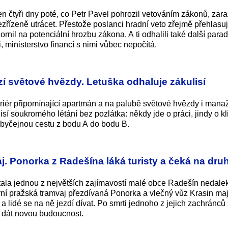
en čtyři dny poté, co Petr Pavel pohrozil vetováním zákonů, zara
ezřízeně utrácet. Přestože poslanci hradní veto zřejmě přehlasuj
rnil na potenciální hrozbu zákona. A ti odhalili také další para
 ministerstvo financí s nimi vůbec nepočítá.
zí světové hvězdy. Letuška odhaluje zákulisí
eriér připomínající apartmán a na palubě světové hvězdy i manaž
í soukromého létání bez pozlátka: někdy jde o práci, jindy o kl
obyčejnou cestu z bodu A do bodu B.
aj. Ponorka z Radešína láká turisty a čeká na dru
stala jednou z největších zajímavostí malé obce Radešín nedale
 pražská tramvaj přezdívaná Ponorka a vlečný vůz Krasin mají 
lidé se na ně jezdí dívat. Po smrti jednoho z jejich zachránců
ci dát novou budoucnost.