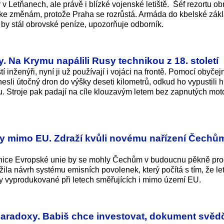
v Letňanech, ale právě i blízké vojenské letiště. Šéf rezortu ob
 ke změnám, protože Praha se rozrůstá. Armáda do kbelské zák
m by stál obrovské peníze, upozorňuje odborník.
ry. Na Krymu napálili Rusy technikou z 18. století
ští inženýři, nyní ji už používají i vojáci na frontě. Pomocí obyče
sli útočný dron do výšky deseti kilometrů, odkud ho vypustili 
. Stroje pak padají na cíle klouzavým letem bez zapnutých mot
ety mimo EU. Zdraží kvůli novému nařízení Čechů
nice Evropské unie by se mohly Čechům v budoucnu pěkně prod
la návrh systému emisních povolenek, který počítá s tím, že let
ny vyprodukované při letech směřujících i mimo území EU.
paradoxy. Babiš chce investovat, dokument svědč