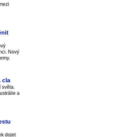
 mezi
nit
ový
nci. Nový
ormy.
 cla
 světa.
strálie a
estu
ek dojet