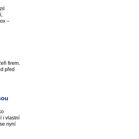
zil
í,
dox –
eři firem.
id před
hou
ko
i vlastní
 se nyní