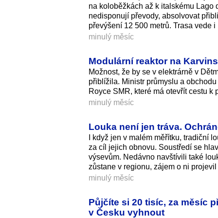
na koloběžkách až k italskému Lago di
nedisponují převody, absolvovat přib
převýšení 12 500 metrů. Trasa vede i 
minulý měsíc
Modulární reaktor na Karvins
Možnost, že by se v elektrárně v Dět
přiblížila. Ministr průmyslu a obch
Royce SMR, které má otevřít cestu k př
minulý měsíc
Louka není jen tráva. Ochránc
I když jen v malém měřítku, tradiční l
za cíl jejich obnovu. Soustředí se hla
výsevům. Nedávno navštívili také lo
zůstane v regionu, zájem o ni projevi
minulý měsíc
Půjčíte si 20 tisíc, za měsíc 
v Česku vyhnout