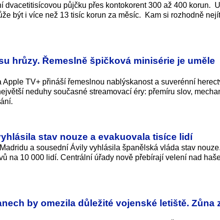
ní dvacetitisícovou půjčku přes kontokorent 300 až 400 korun. 
e být i více než 13 tisíc korun za měsíc. Kam si rozhodně nejít
su hrůzy. Řemeslně špičková minisérie je uměle
 Apple TV+ přináší řemeslnou nablýskanost a suverénní herectv
ejvětší neduhy současné streamovací éry: přemíru slov, mecha
ání.
yhlásila stav nouze a evakuovala tisíce lidí
 Madridu a sousední Ávily vyhlásila španělská vláda stav nouze
ů na 10 000 lidí. Centrální úřady nově přebírají velení nad haš
anech by omezila důležité vojenské letiště. Zůna