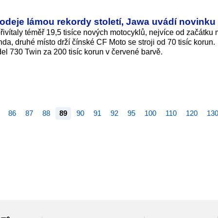
odeje lámou rekordy století, Jawa uvádí novinku
přivítaly téměř 19,5 tisíce nových motocyklů, nejvíce od začátku
da, druhé místo drží čínské CF Moto se stroji od 70 tisíc korun.
 730 Twin za 200 tisíc korun v červené barvě.
86
87
88
89
90
91
92
95
100
110
120
13