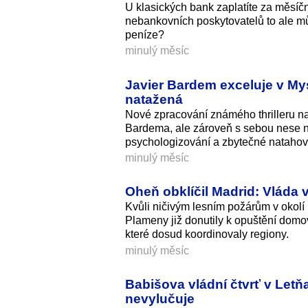
U klasických bank zaplatíte za měsíč
nebankovních poskytovatelů to ale můž
peníze?
minulý měsíc
Javier Bardem exceluje v My
natažená
Nové zpracování známého thrilleru na
Bardema, ale zároveň s sebou nese n
psychologizování a zbytečné natahov
minulý měsíc
Oheň obklíčil Madrid: Vláda v
Kvůli ničivým lesním požárům v okolí
Plameny již donutily k opuštění domov
které dosud koordinovaly regiony.
minulý měsíc
Babišova vládní čtvrť v Letň
nevylučuje