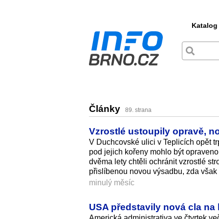
Katalog
Články
89. strana
Vzrostlé ustoupily opravě, n
V Duchcovské ulici v Teplicích opět tr
pod jejich kořeny mohlo být opraveno 
dvěma lety chtěli ochránit vzrostlé st
přislíbenou novou výsadbu, zda však m
minulý měsíc
USA představily nová cla na 
Americká administrativa ve čtvrtek ve