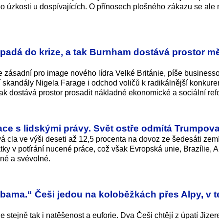
o úzkosti u dospívajících. O přínosech plošného zákazu se ale
adá do krize, a tak Burnham dostává prostor mě
je zásadní pro image nového lídra Velké Británie, píše business
skandály Nigela Farage i odchod voličů k radikálnější konkure
ak dostává prostor prosadit nákladné ekonomické a sociální ref
e s lidskými právy. Svět ostře odmítá Trumpova
 cla ve výši deseti až 12,5 procenta na dovoz ze šedesáti zemí
y v potírání nucené práce, což však Evropská unie, Brazílie, Au
ěné a svévolné.
bama.“ Češi jedou na koloběžkách přes Alpy, v t
e stejně tak i natěšenost a euforie. Dva Češi chtějí z úpatí Jizer