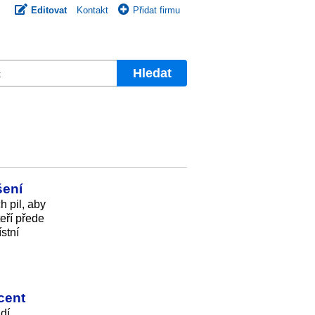
Editovat
Kontakt
Přidat firmu
Hledat
šení
h pil, aby
eří přede
stní
cent
dí