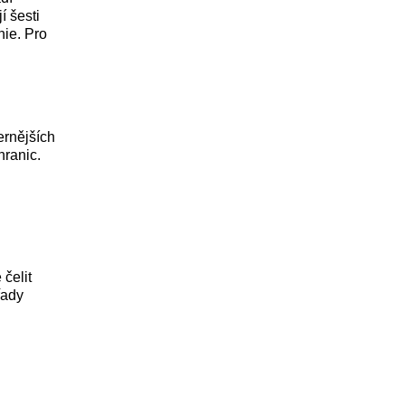
í šesti
nie. Pro
ernějších
hranic.
čelit
řady