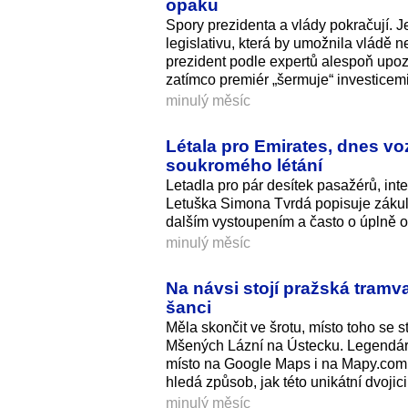
opaku
Spory prezidenta a vlády pokračují. J
legislativu, která by umožnila vládě n
prezident podle expertů alespoň upozo
zatímco premiér „šermuje“ investicemi,
minulý měsíc
Létala pro Emirates, dnes vo
soukromého létání
Letadla pro pár desítek pasažérů, int
Letuška Simona Tvrdá popisuje zákulis
dalším vystoupením a často o úplně 
minulý měsíc
Na návsi stojí pražská tramv
šanci
Měla skončit ve šrotu, místo toho se 
Mšených Lázní na Ústecku. Legendární
místo na Google Maps i na Mapy.com a 
hledá způsob, jak této unikátní dvoji
minulý měsíc