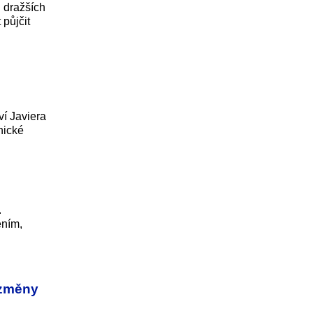
U dražších
 půjčit
í Javiera
nické
.
ením,
 změny